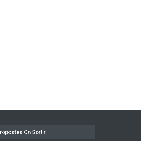
Bèrnia i El Diluvi s’avancen a
a Dark i Abril
la calor amb l’himne definitiu,
sformen els ‘Cants
“L’ESTIU”
tisorar’ en pop actual
Novetats musicals
5 de juny de 2026
tats musicals
e juny de 2026
ropostes On Sortir