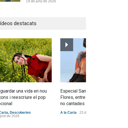
19 de juny de 2026
Joana Dark i Abril
transformen els ‘Cants
ídeos destacats
d’Estisorar’ en pop actual
Novetats musicals
10 de juny de 2026
Bèrnia i El Diluvi s’avancen a
la calor amb l’himne definitiu,
“L’ESTIU”
Novetats musicals
5 de juny de 2026
 guardar una vida en nou
Especial Sant Jordi: Mabel
ons i reescriure el pop
Flores, entre dracs i veritats
cional
no cantades
Carta
,
Descobertes
A la Carta
23 d'abril de 2026
gost de 2026