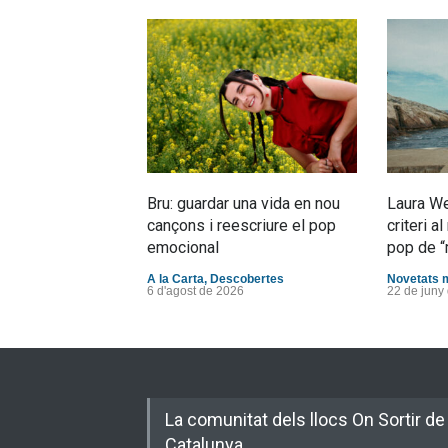
Bru: guardar una vida en nou
Laura We
cançons i reescriure el pop
criteri 
emocional
pop de “
A la Carta
,
Descobertes
Novetats 
6 d'agost de 2026
22 de juny
La comunitat dels llocs On Sortir de
Catalunya