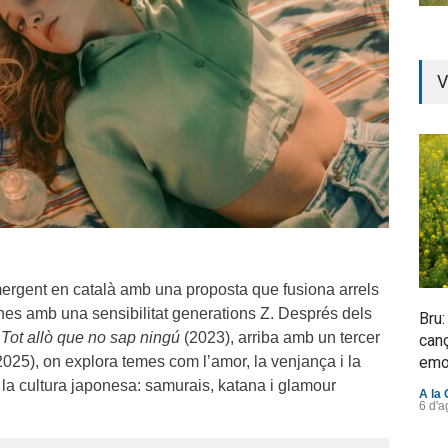
V
ergent en català amb una proposta que fusiona arrels
nes amb una sensibilitat generations Z. Després dels
Bru:
i
Tot allò que no sap ningú
(2023), arriba amb un tercer
canç
2025), on explora temes com l’amor, la venjança i la
emo
 la cultura japonesa: samurais, katana i glamour
A la 
6 d'a