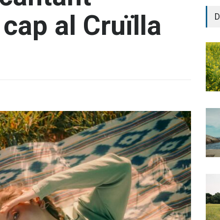
cap al Cruïlla
D
5