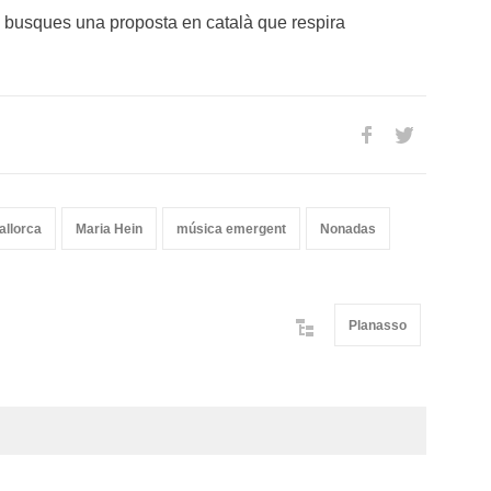
i busques una proposta en català que respira
.
allorca
Maria Hein
música emergent
Nonadas
Planasso