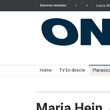
Laura We
Darreres novetats:
“m’enxul
Home
TV En directe
Planass
Maria Hein,