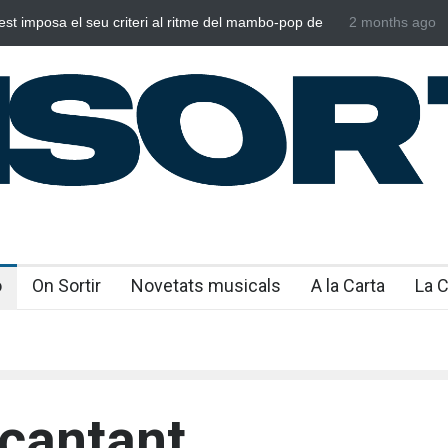
st imposa el seu criteri al ritme del mambo-pop de
2 months ago
Poggioli i Me
es”
NOSALTRES
o
On Sortir
Novetats musicals
A la Carta
La 
 cantant