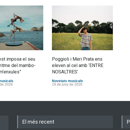
st imposa el seu
Poggioli i Meri Prata ens
Joan
al ritme del mambo-
eleven al cel amb ‘ENTRE
tran
m’enxules”
NOSALTRES’
d’Es
musicals
Novetats musicals
Nove
 de 2026
19 de juny de 2026
10 d
El més recent
P