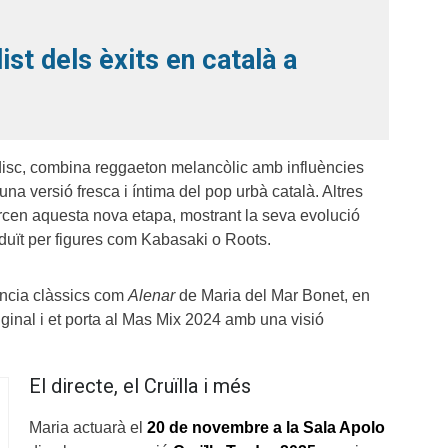
list dels èxits en català a
disc, combina reggaeton melancòlic amb influències
una versió fresca i íntima del pop urbà català.
Altres
orcen aquesta nova etapa, mostrant la seva evolució
duït per figures com Kabasaki o Roots.
ància clàssics com
Alenar
de Maria del Mar Bonet, en
iginal i et porta al Mas Mix 2024 amb una visió
El directe, el Cruïlla i més
Maria actuarà el
20 de novembre a la Sala Apolo