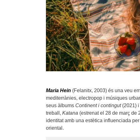
Maria Hein
(Felanitx, 2003) és una veu em
mediterrànies, electropop i músiques urba
seus àlbums
Continent i contingut
(2021) 
treball,
Katana
(estrenat el 28 de març de 
identitat amb una estètica influenciada per
oriental.