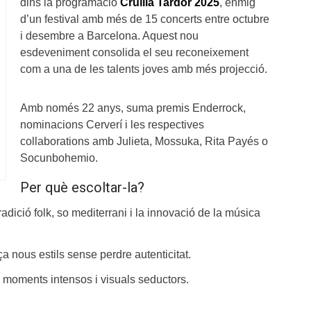
dins la programació
Cruïlla Tardor 2025
, enmig
d’un festival amb més de 15 concerts entre octubre
i desembre a Barcelona. Aquest nou
esdeveniment consolida el seu reconeixement
com a una de les talents joves amb més projecció.
Amb només 22 anys, suma premis Enderrock,
nominacions Cerverí i les respectives
collaborations amb Julieta, Mossuka, Rita Payés o
Socunbohemio.
Per què escoltar-la?
radició folk, so mediterrani i la innovació de la música
 nous estils sense perdre autenticitat.
 moments intensos i visuals seductors.