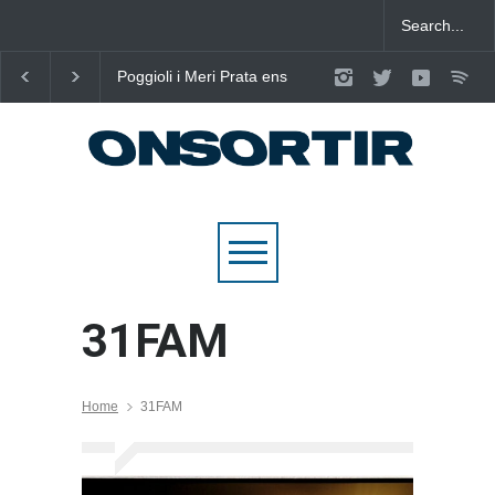
Poggioli i Meri Prata ens
Joana Dark i Abril
eleven al cel amb ‘ENTRE
transformen els ‘Cant
NOSALTRES’
d’Estisorar’ en pop act
31FAM
Home
31FAM