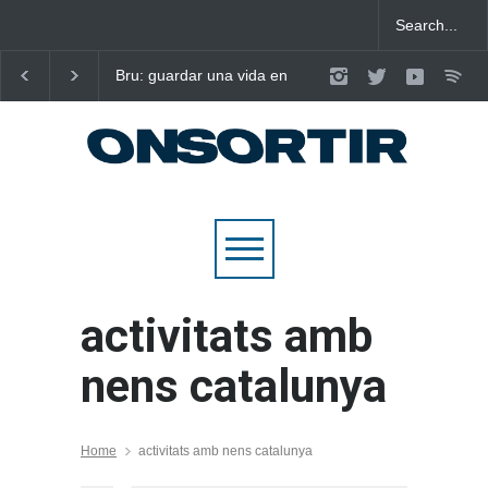
Bru: guardar una vida en
Laura West imposa el
nou cançons i reescriure el
criteri al ritme del ma
pop emocional
pop de “m’enxules”
activitats amb
nens catalunya
Home
activitats amb nens catalunya