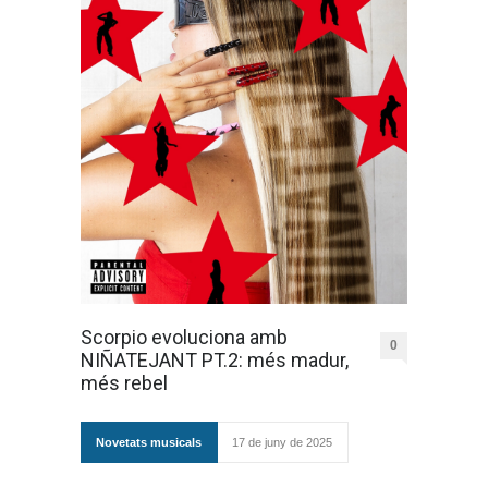
Scorpio evoluciona amb
0
NIÑATEJANT PT.2: més madur,
més rebel
Novetats musicals
17 de juny de 2025