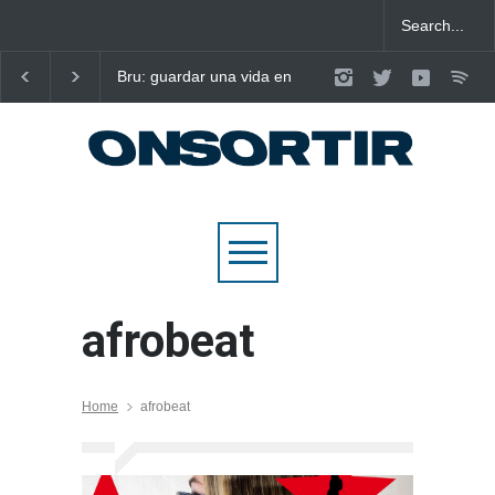
Bru: guardar una vida en
Laura West imposa el
nou cançons i reescriure el
criteri al ritme del ma
pop emocional
pop de “m’enxules”
afrobeat
Home
afrobeat