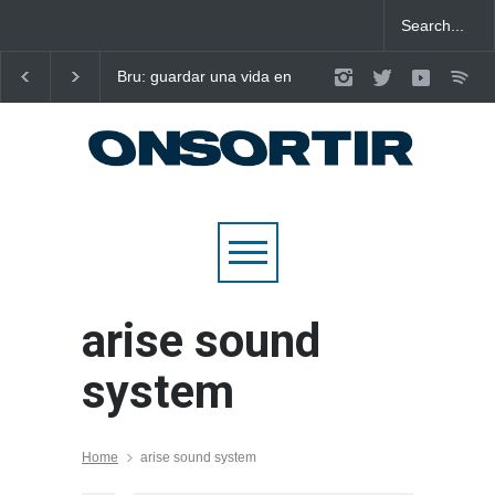
Bru: guardar una vida en
Laura West imposa el
nou cançons i reescriure el
criteri al ritme del ma
pop emocional
pop de “m’enxules”
arise sound
system
Home
arise sound system