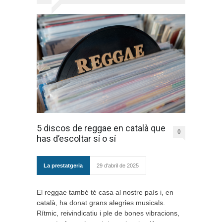
5 discos de reggae en català que
0
has d’escoltar sí o sí
La prestatgeria
29 d'abril de 2025
El reggae també té casa al nostre país i, en
català, ha donat grans alegries musicals.
Rítmic, reivindicatiu i ple de bones vibracions,