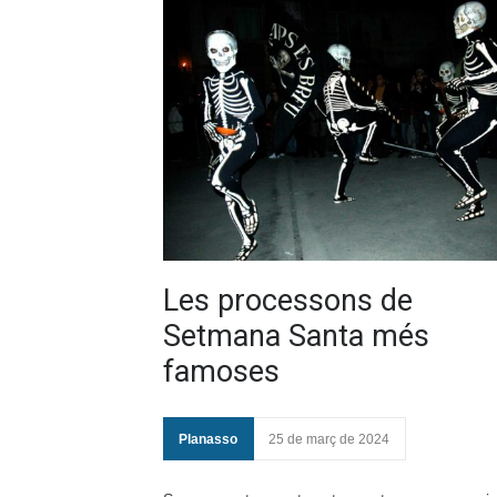
Les processons de
Setmana Santa més
famoses
Planasso
25 de març de 2024