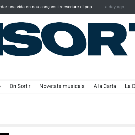
rdar una vida en nou cançons i reescriure el pop
a day ago
Laura West i
al
“m’enxules”
o
On Sortir
Novetats musicals
A la Carta
La 