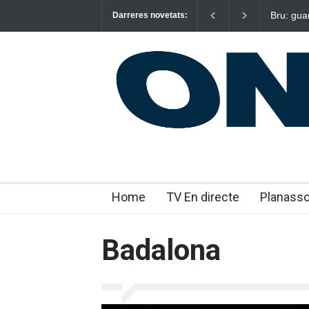
Bru: gua
Darreres novetats:
emocion
Home
TV En directe
Planass
Badalona