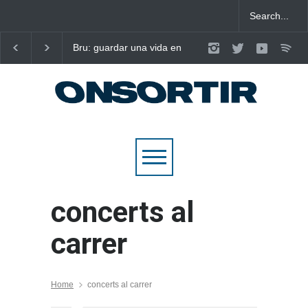
Bru: guardar una vida en
Laura West imposa el
nou cançons i reescriure el
criteri al ritme del ma
pop emocional
pop de “m’enxules”
concerts al
carrer
Home
concerts al carrer