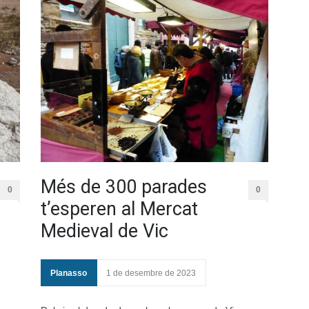
Més de 300 parades
0
0
t’esperen al Mercat
Medieval de Vic
Planasso
1 de desembre de 2023