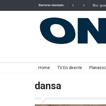
Bru: gua
Darreres novetats:
emocion
Home
TV En directe
Planass
dansa