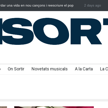
rdar una vida en nou cançons i reescriure el pop
2 days ago
Laura West i
al
“m’enxules”
o
On Sortir
Novetats musicals
A la Carta
La 