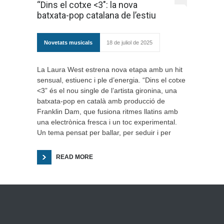
“Dins el cotxe <3": la nova
batxata-pop catalana de l’estiu
Novetats musicals
18 de juliol de 2025
La Laura West estrena nova etapa amb un hit
sensual, estiuenc i ple d’energia. “Dins el cotxe
<3” és el nou single de l’artista gironina, una
batxata-pop en català amb producció de
Franklin Dam, que fusiona ritmes llatins amb
una electrònica fresca i un toc experimental.
Un tema pensat per ballar, per seduir i per
READ MORE