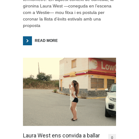
gironina Laura West —coneguda en l’escena
com a Westie— mou fitxa i es postula per
coronar la llista d’èxits estivals amb una
proposta
READ MORE
Laura West ens convida a ballar
0