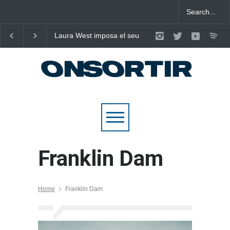
Laura West imposa el seu
Poggioli i Meri Prata e
criteri al ritme del mambo-
eleven al cel amb ‘E
pop de “m’enxules”
NOSALTRES’
Franklin Dam
Home
Franklin Dam