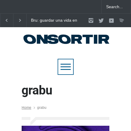
Bru: guardar una vida en
Laura West imposa el
nou cançons i reescriure el
criteri al ritme del ma
pop emocional
pop de “m’enxules”
grabu
Home
grabu