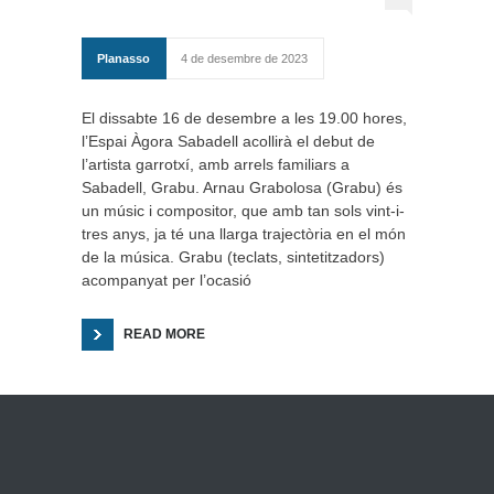
Planasso
4 de desembre de 2023
El dissabte 16 de desembre a les 19.00 hores,
l’Espai Àgora Sabadell acollirà el debut de
l’artista garrotxí, amb arrels familiars a
Sabadell, Grabu. Arnau Grabolosa (Grabu) és
un músic i compositor, que amb tan sols vint-i-
tres anys, ja té una llarga trajectòria en el món
de la música. Grabu (teclats, sintetitzadors)
acompanyat per l’ocasió
READ MORE