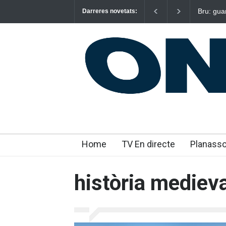
Bru: gua
Darreres novetats:
emocion
Home
TV En directe
Planass
història mediev