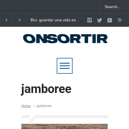
Bru: guardar una vida en
Laura West imposa el
nou cançons i reescriure el
criteri al ritme del ma
pop emocional
pop de “m’enxules”
jamboree
Home
jamboree