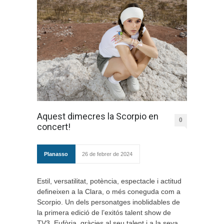
Aquest dimecres la Scorpio en
0
concert!
Planasso
26 de febrer de 2024
Estil, versatilitat, potència, espectacle i actitud
defineixen a la Clara, o més coneguda com a
Scorpio. Un dels personatges inoblidables de
la primera edició de l’exitós talent show de
TV3, Eufòria, gràcies al seu talent i a la seva