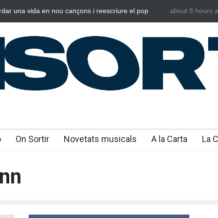
rdar una vida en nou cançons i reescriure el pop
about 8 hours 
Laura West i
al
“m’enxules”
o
On Sortir
Novetats musicals
A la Carta
La 
ann