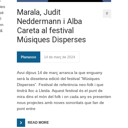
n
ies
Marala, Judit
sè
0
l
Neddermann i Alba
en
Careta al festival
 &
Músiques Disperses
Planasso
14 de març de 2024
Avui dijous 14 de març arranca la que enguany
serà la dissetena edició del festival “Músiques
Disperses”. Festival de referència neo-folk i que
tindrà lloc a Lleida. Aquest festival és el punt de
mira dins el món del folk i on cada any es presenten
nous projectes amb noves sonoritats que fan de
pont entre
READ MORE