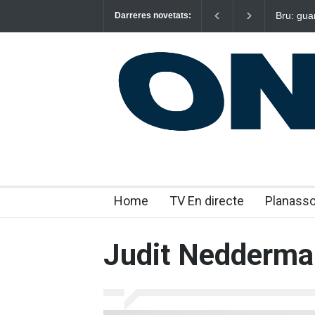
Bru: gua
Darreres novetats:
emocion
Home
TV En directe
Planass
Judit Nedderm