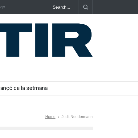
ago
mposa el seu criteri al ritme del mambo-pop de
Poggioli i Meri P
NOSALTRES’
Cançó de la setmana
Home
Judit Neddermann