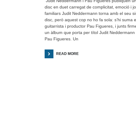
Judit Neddermann i Pau Figueres publiquen u
disc en duet carregat de complicitat, emoció i jo
familiars Judit Neddermann torna amb el seu si
disc, però aquest cop no ho fa sola: s’hi suma e
guitarrista i productor Pau Figueres, i junts firm
un àlbum que porta per títol Judit Neddermann
Pau Figueres. Un
READ MORE