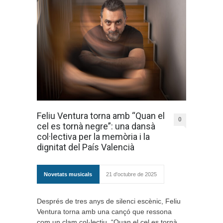
Feliu Ventura torna amb “Quan el
0
cel es tornà negre”: una dansà
col·lectiva per la memòria i la
dignitat del País Valencià
Novetats musicals
21 d'octubre de 2025
Després de tres anys de silenci escènic, Feliu
Ventura torna amb una cançó que ressona
com un clam col·lectiu. “Quan el cel es tornà