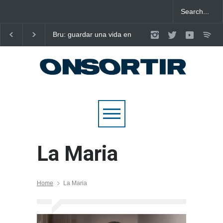
Bru: guardar una vida en
Laura West imposa el
nou cançons i reescriure el
criteri al ritme del ma
pop emocional
pop de “m’enxules”
La Maria
Home
La Maria