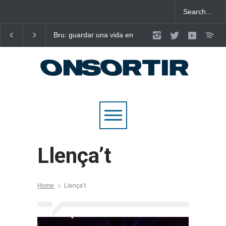
Bru: guardar una vida en
Laura West imposa el
nou cançons i reescriure el
criteri al ritme del ma
pop emocional
pop de “m’enxules”
Llença’t
Home
Llença’t