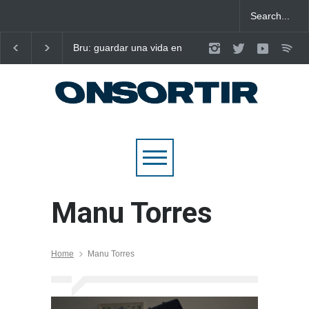
Bru: guardar una vida en
Laura West imposa el
nou cançons i reescriure el
criteri al ritme del ma
pop emocional
pop de “m’enxules”
Manu Torres
Home
Manu Torres