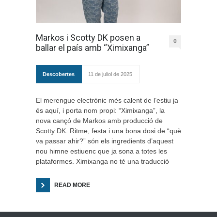
Markos i Scotty DK posen a
0
ballar el país amb “Ximixanga”
Descobertes
11 de juliol de 2025
El merengue electrònic més calent de l’estiu ja
és aquí, i porta nom propi: “Ximixanga”, la
nova cançó de Markos amb producció de
Scotty DK. Ritme, festa i una bona dosi de “què
va passar ahir?” són els ingredients d’aquest
nou himne estiuenc que ja sona a totes les
plataformes. Ximixanga no té una traducció
READ MORE