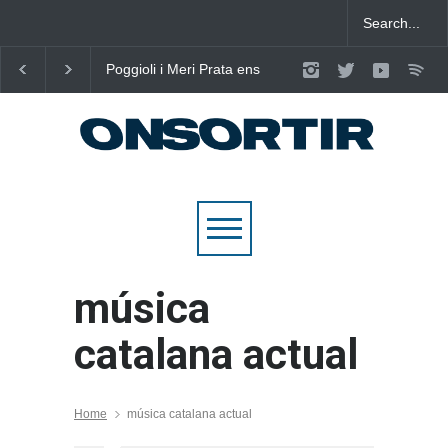
Poggioli i Meri Prata ens
Joana Dark i Abril
eleven al cel amb ‘ENTRE
transformen els ‘Cant
NOSALTRES’
d’Estisorar’ en pop act
música
catalana actual
Home
música catalana actual