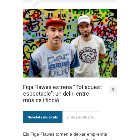
Figa Flawas estrena “Tot aquest
0
espectacle”: un deliri entre
música i ficció
Novetats musicals
23 de juliol de 2025
Els Figa Flawas tornen a deixar empremta