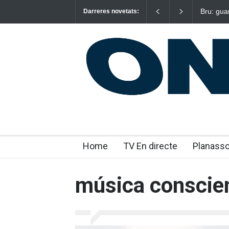
Bru: gua
Darreres novetats:
emocion
Home
TV En directe
Planass
música conscie