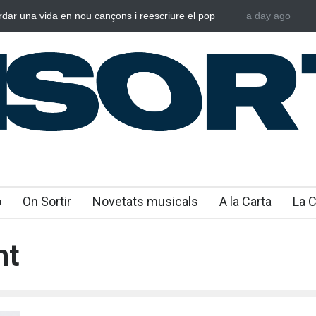
rdar una vida en nou cançons i reescriure el pop
a day ago
Laura West i
al
“m’enxules”
o
On Sortir
Novetats musicals
A la Carta
La 
nt