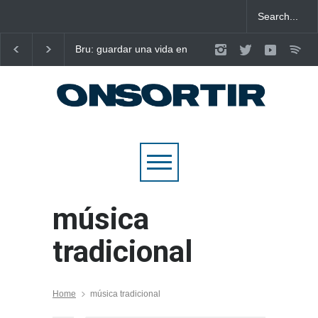
Bru: guardar una vida en
Laura West imposa el
nou cançons i reescriure el
criteri al ritme del ma
pop emocional
pop de “m’enxules”
música
tradicional
Home
música tradicional