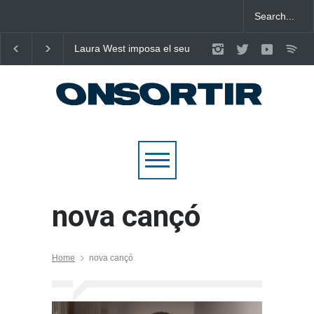
Laura West imposa el seu
Poggioli i Meri Prata e
criteri al ritme del mambo-
eleven al cel amb ‘E
pop de “m’enxules”
NOSALTRES’
nova cançó
Home
nova cançó