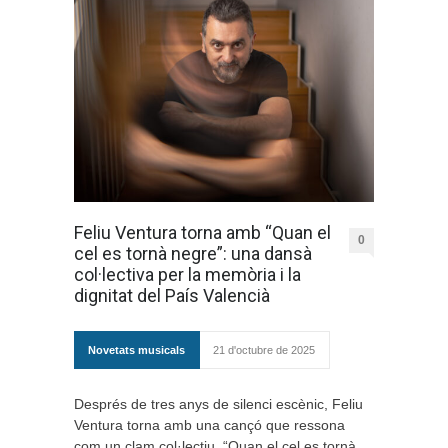
Feliu Ventura torna amb “Quan el
0
cel es tornà negre”: una dansà
col·lectiva per la memòria i la
dignitat del País Valencià
Novetats musicals
21 d'octubre de 2025
Després de tres anys de silenci escènic, Feliu
Ventura torna amb una cançó que ressona
com un clam col·lectiu. “Quan el cel es tornà