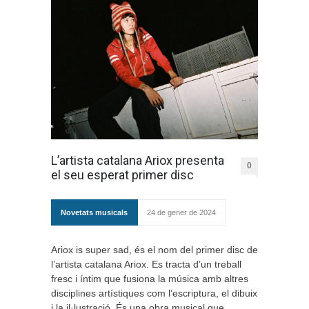
L’artista catalana Ariox presenta
0
el seu esperat primer disc
Novetats musicals
24 de gener de 2024
Ariox is super sad, és el nom del primer disc de
l’artista catalana Ariox. Es tracta d’un treball
fresc i íntim que fusiona la música amb altres
disciplines artístiques com l’escriptura, el dibuix
i la il·lustració. És una obra musical que