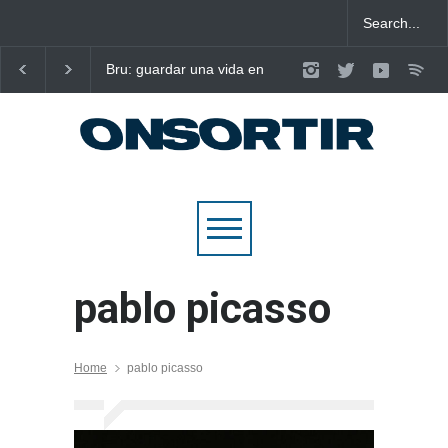
Bru: guardar una vida en
Laura West imposa el
nou cançons i reescriure el
criteri al ritme del ma
pop emocional
pop de “m’enxules”
pablo picasso
Home
pablo picasso