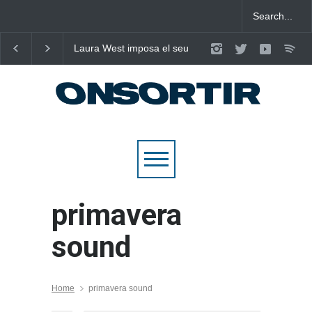
Laura West imposa el seu
Poggioli i Meri Prata e
criteri al ritme del mambo-
eleven al cel amb ‘E
pop de “m’enxules”
NOSALTRES’
primavera
sound
Home
primavera sound