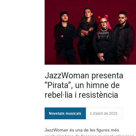
JazzWoman presenta
“Pirata”, un himne de
rebel·lia i resistència
Novetats musicals
1 d'abril de 2025
JazzWoman és una de les figures més