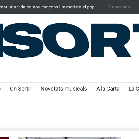
rdar una vida en nou cançons i reescriure el pop
2 days ago
Laura West i
al
“m’enxules”
o
On Sortir
Novetats musicals
A la Carta
La 