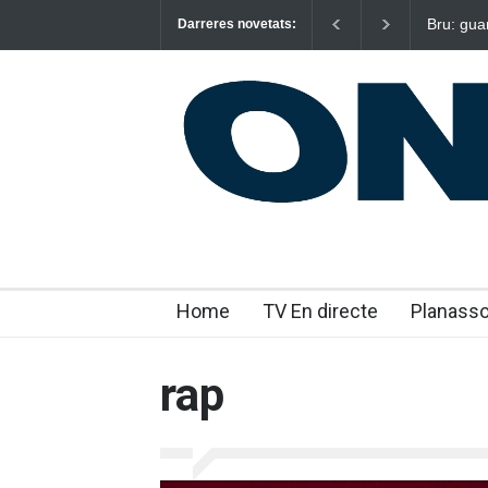
Bru: gua
Darreres novetats:
emocion
Home
TV En directe
Planass
rap