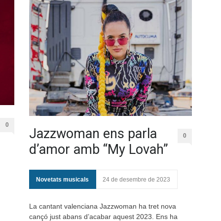
0
Jazzwoman ens parla
0
d’amor amb “My Lovah”
Novetats musicals
24 de desembre de 2023
La cantant valenciana Jazzwoman ha tret nova
cançó just abans d’acabar aquest 2023. Ens ha