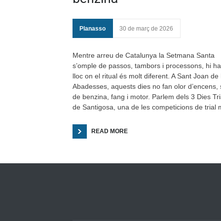
Planasso
30 de març de 2026
Mentre arreu de Catalunya la Setmana Santa
s’omple de passos, tambors i processons, hi h
lloc on el ritual és molt diferent. A Sant Joan de 
Abadesses, aquests dies no fan olor d’encens, 
de benzina, fang i motor. Parlem dels 3 Dies Tri
de Santigosa, una de les competicions de trial
READ MORE