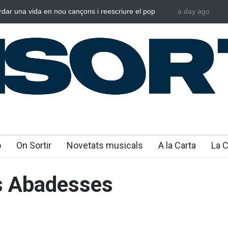
rdar una vida en nou cançons i reescriure el pop
a day ago
Laura West i
al
“m’enxules”
o
On Sortir
Novetats musicals
A la Carta
La 
es Abadesses