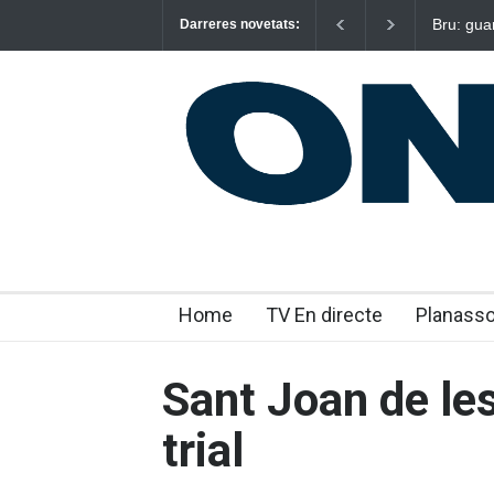
Bru: gua
Darreres novetats:
emocion
Home
TV En directe
Planass
Sant Joan de l
trial