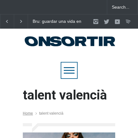
Bru: guardar una vida en
Laura West imposa el
nou cançons i reescriure el
criteri al ritme del ma
pop emocional
pop de “m’enxules”
talent valencià
Home
talent valencià