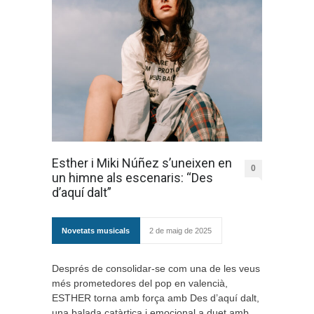
Esther i Miki Núñez s’uneixen en
0
un himne als escenaris: “Des
d’aquí dalt”
Novetats musicals
2 de maig de 2025
Després de consolidar-se com una de les veus
més prometedores del pop en valencià,
ESTHER torna amb força amb Des d’aquí dalt,
una balada catàrtica i emocional a duet amb