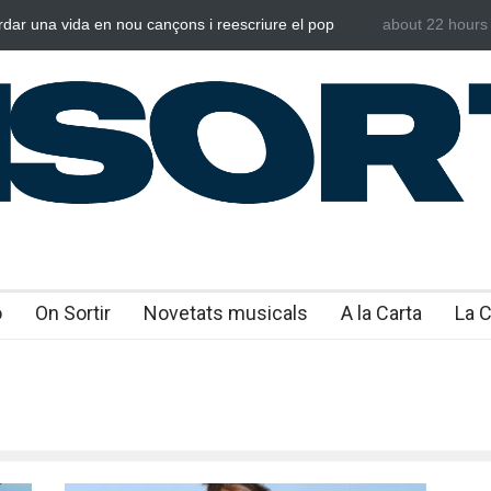
rdar una vida en nou cançons i reescriure el pop
about 22 hours
Laura West i
al
“m’enxules”
o
On Sortir
Novetats musicals
A la Carta
La 