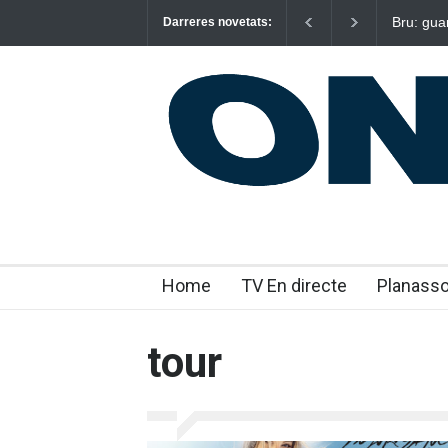
Bru: gua
Darreres novetats:
emocion
Home
TV En directe
Planass
tour