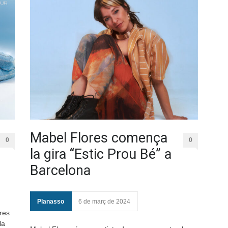
Mabel Flores comença
0
0
la gira “Estic Prou Bé” a
Barcelona
Planasso
6 de març de 2024
tres
la