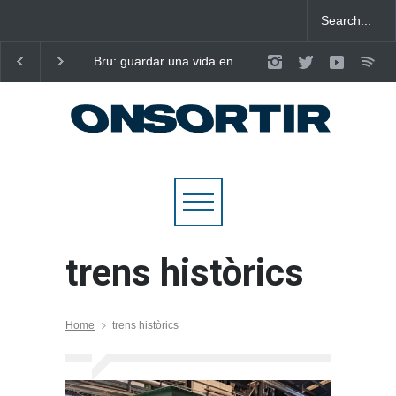
Bru: guardar una vida en
Laura West imposa el
nou cançons i reescriure el
criteri al ritme del ma
pop emocional
pop de “m’enxules”
trens històrics
Home
trens històrics