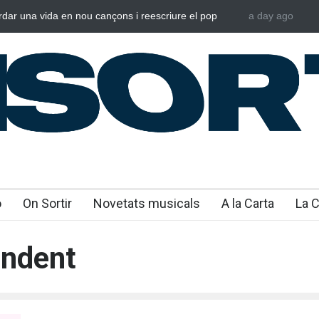
rdar una vida en nou cançons i reescriure el pop
a day ago
Laura West i
al
“m’enxules”
o
On Sortir
Novetats musicals
A la Carta
La 
endent