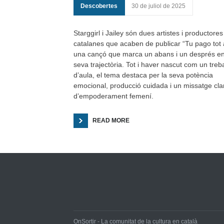
Descobertes
30 de juliol de 2025
Starggirl i Jailey són dues artistes i productores
catalanes que acaben de publicar “Tu pago tot 
una cançó que marca un abans i un després en
seva trajectòria. Tot i haver nascut com un treba
d’aula, el tema destaca per la seva potència
emocional, producció cuidada i un missatge cla
d’empoderament femení.
READ MORE
OnSortir - La comunitat de la cultura en català