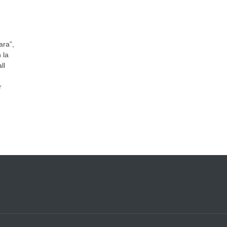
ara”,
 la
ll
r