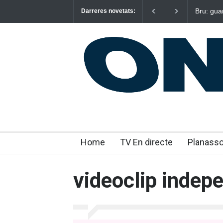
Bru: gua
Darreres novetats:
emocion
Home
TV En directe
Planass
videoclip indep