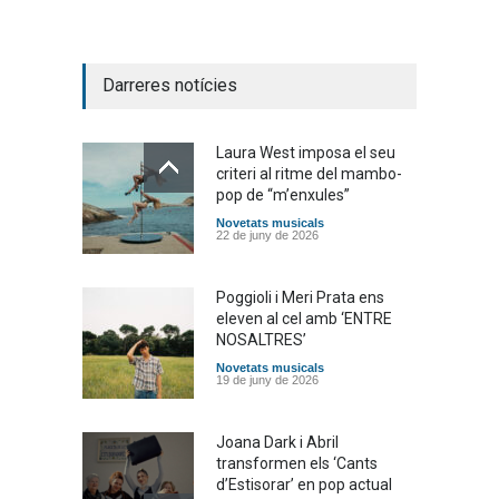
Darreres notícies
Laura West imposa el seu
criteri al ritme del mambo-
pop de “m’enxules”
Novetats musicals
22 de juny de 2026
Poggioli i Meri Prata ens
eleven al cel amb ‘ENTRE
NOSALTRES’
Novetats musicals
19 de juny de 2026
Joana Dark i Abril
transformen els ‘Cants
d’Estisorar’ en pop actual