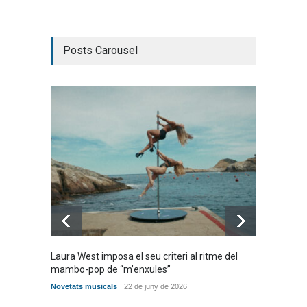
Posts Carousel
Laura West imposa el seu criteri al ritme del
Poggiol
mambo-pop de “m’enxules”
‘ENTR
Novetats musicals
22 de juny de 2026
Novetat