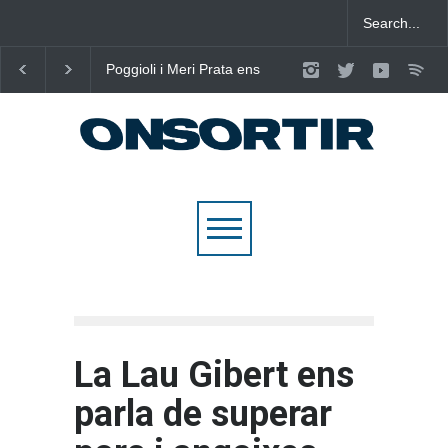
Poggioli i Meri Prata ens
Joana Dark i Abril
eleven al cel amb ‘ENTRE
transformen els ‘Cant
NOSALTRES’
d’Estisorar’ en pop act
La Lau Gibert ens
parla de superar