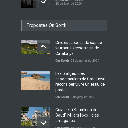
Novetats musicals
10 de juny de 2026
Bèrnia i El Diluvi s’avancen a
Propostes On Sortir
la calor amb l’himne
definitiu, “L’ESTIU”
Novetats musicals
5 de juny de 2026
Cinc escapades de cap de
setmana sense sortir de
Júlia Pascual i la bellesa
Catalunya
d’allò quotidià a “Tots Els
On Sortir
24 de gener de 2024
Camins”
Novetats musicals
Les platges més
31 de maig de 2026
espectaculars de Catalunya:
racons per viure un estiu de
postal
On Sortir
9 de juny de 2025
Guia de la Barcelona de
Gaudí: Millors llocs i joies
amagades
On Sortir
19 d'abril de 2026