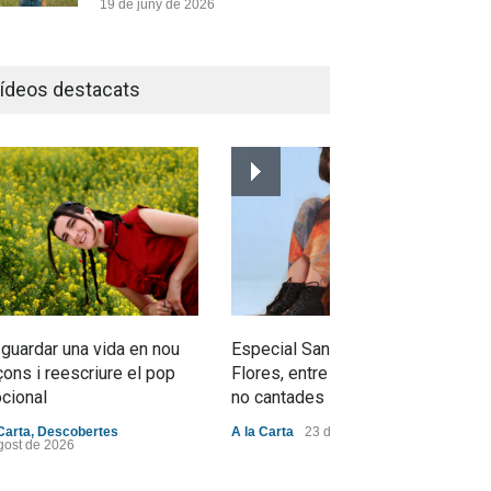
19 de juny de 2026
Joana Dark i Abril
transformen els ‘Cants
ídeos destacats
d’Estisorar’ en pop actual
Novetats musicals
10 de juny de 2026
Bèrnia i El Diluvi s’avancen a
la calor amb l’himne definitiu,
“L’ESTIU”
Novetats musicals
5 de juny de 2026
 guardar una vida en nou
Especial Sant Jordi: Mabel
ons i reescriure el pop
Flores, entre dracs i veritats
cional
no cantades
Carta
,
Descobertes
A la Carta
23 d'abril de 2026
gost de 2026