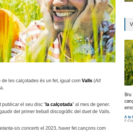
V
 de les calçotades és un fet, igual com
Valls
(
Alt
a.
Bru:
canç
t publicar el seu disc “
la calçotada
” al mes de gener.
emo
udir del primer treball discogràfic del duet de Valls.
A la 
6 d'a
etanta-sis concerts
el 2023, haver fet cançons com