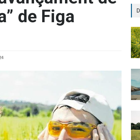
a” de Figa
D
24