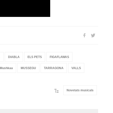
A
DIABLA
ELS PETS
FIGAFLAWAS
Mushkaa
MUSSEGU
TARRAGONA
VALLS
Novetats musicals