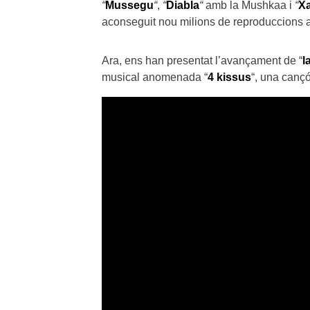
“
Mussegu
“
,
“
Diabla
“
amb la Mushkaa i
“
Xa
aconseguit nou milions de reproduccions a
Ara, ens han presentat l’avançament de “
l
musical anomenada “
4 kissus
“, una canç