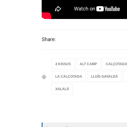
Share:
4 KISSUS
ALT CAMP
CALÇOTAD
LA CALÇOTADA
LLUÍS GAVALDÀ
XALALÀ