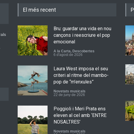
El més recent
P
Bru: guardar una vida en nou
rals
cançons i reescriure el pop
emocional
a
A la Carta
,
Descobertes
6 d'agost de 2026
Laura West imposa el seu
criteri al ritme del mambo-
pop de “m’enxules”
Novetats musicals
22 de juny de 2026
Poggioli i Meri Prata ens
eleven al cel amb ‘ENTRE
NOSALTRES’
Novetats musicals