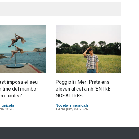
st imposa el seu
Poggioli i Meri Prata ens
Joan
al ritme del mambo-
eleven al cel amb ‘ENTRE
tran
m’enxules”
NOSALTRES’
d’Es
musicals
Novetats musicals
Nove
 de 2026
19 de juny de 2026
10 d