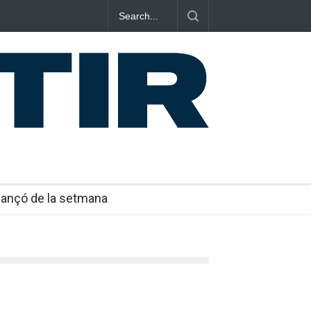
ar una vida en nou cançons i reescriure el pop
l
Cançó de la setmana