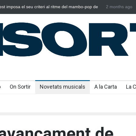
oli i Meri Prata ens eleven al cel amb ‘ENTRE
2 months ago
Bru: guard
LTRES’
emociona
o
On Sortir
Novetats musicals
A la Carta
La 
l’avançament de