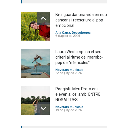
Bru: guardar una vida en nou
cançons i reescriure el pop
emocional
A la Carta
,
Descobertes
6 d'agost de 2026
Laura West imposa el seu
criteri al ritme del mambo-
pop de “m’enxules”
Novetats musicals
22 de juny de 2026
Poggioli i Meri Prata ens
eleven al cel amb ‘ENTRE
NOSALTRES’
Novetats musicals
19 de juny de 2026
Joana Dark i Abril