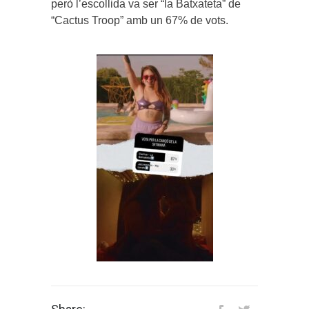
però l’escollida va ser “la Batxateta” de
“Cactus Troop” amb un 67% de vots.