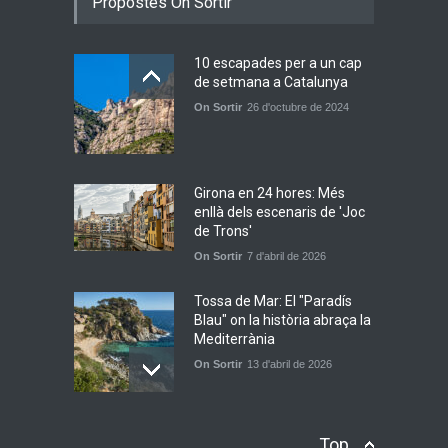
Propostes On Sortir
transformen els ‘Cants
d’Estisorar’ en pop actual
Novetats musicals
10 de juny de 2026
10 escapades per a un cap
de setmana a Catalunya
On Sortir
26 d'octubre de 2024
Bèrnia i El Diluvi s’avancen a
la calor amb l’himne
definitiu, “L’ESTIU”
Novetats musicals
5 de juny de 2026
Girona en 24 hores: Més
enllà dels escenaris de 'Joc
de Trons'
On Sortir
7 d'abril de 2026
Tossa de Mar: El "Paradís
Blau" on la història abraça la
Mediterrània
On Sortir
13 d'abril de 2026
Les platges més
Top