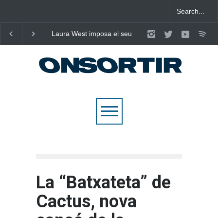
Laura West imposa el seu
Poggioli i Meri Prata ens
criteri al ritme del mambo-
eleven al cel amb ‘ENTRE
pop de “m’enxules”
NOSALTRES’
La “Batxateta” de
Cactus, nova