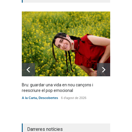
Bru: guardar una vida en nou cançons i
Laura W
reescriure el pop emocional
mambo-
A la Carta
,
Descobertes
6 d'agost de 2026
Novetat
Darreres notícies