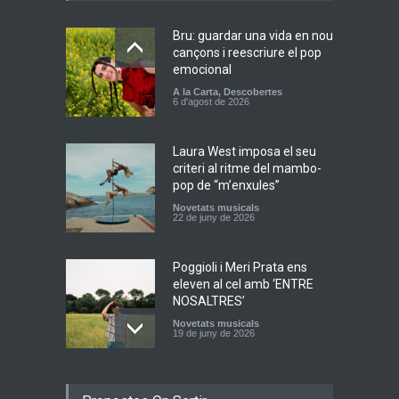
Bru: guardar una vida en nou
cançons i reescriure el pop
emocional
A la Carta
,
Descobertes
6 d'agost de 2026
Laura West imposa el seu
criteri al ritme del mambo-
pop de “m’enxules”
Novetats musicals
22 de juny de 2026
Poggioli i Meri Prata ens
eleven al cel amb ‘ENTRE
NOSALTRES’
Novetats musicals
19 de juny de 2026
Joana Dark i Abril