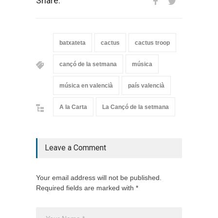
Share:
batxateta
cactus
cactus troop
cançó de la setmana
música
música en valencià
país valencià
A la Carta
La Cançó de la setmana
Leave a Comment
Your email address will not be published.
Required fields are marked with *