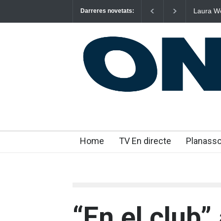
Laura West imposa el seu criteri al ritme del mambo-pop de
Darreres novetats:
“m’enxules”
Home
TV En directe
Planass
“En el club”