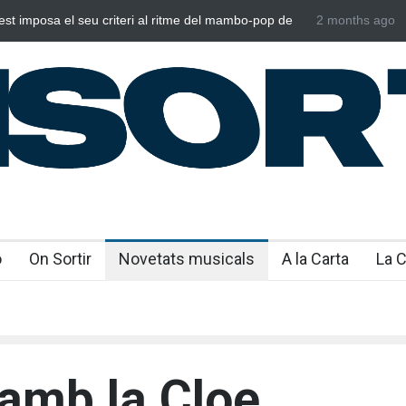
Poggioli i Meri Prata ens eleven al cel amb ‘ENTRE
2 months ago
Br
NOSALTRES’
e
o
On Sortir
Novetats musicals
A la Carta
La 
 amb la Cloe