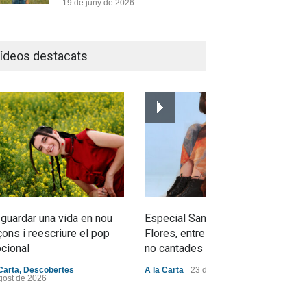
19 de juny de 2026
Joana Dark i Abril
transformen els ‘Cants
ídeos destacats
d’Estisorar’ en pop actual
Novetats musicals
10 de juny de 2026
Bèrnia i El Diluvi s’avancen a
la calor amb l’himne definitiu,
“L’ESTIU”
Novetats musicals
5 de juny de 2026
 guardar una vida en nou
Especial Sant Jordi: Mabel
ons i reescriure el pop
Flores, entre dracs i veritats
cional
no cantades
Carta
,
Descobertes
A la Carta
23 d'abril de 2026
gost de 2026