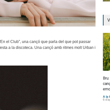
V
En el Club”, una cançó que parla del que pot passar
esta a la discoteca. Una cançó amb ritmes molt Urban i
Bru:
canç
emo
A la 
6 d'a