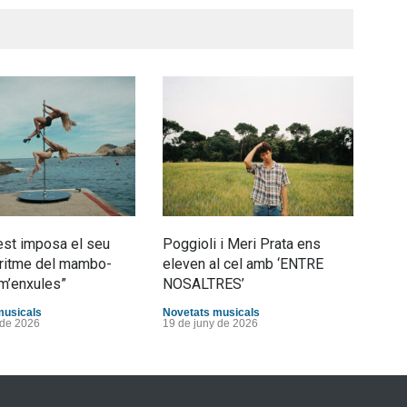
st imposa el seu
Poggioli i Meri Prata ens
Joan
al ritme del mambo-
eleven al cel amb ‘ENTRE
tran
m’enxules”
NOSALTRES’
d’Es
musicals
Novetats musicals
Nove
 de 2026
19 de juny de 2026
10 d