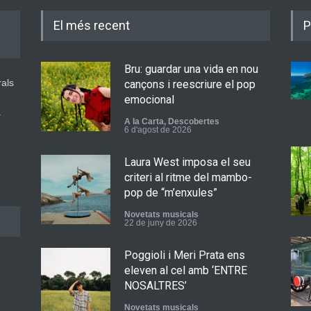
El més recent
P
Bru: guardar una vida en nou
rals
cançons i reescriure el pop
emocional
a
A la Carta
,
Descobertes
6 d'agost de 2026
Laura West imposa el seu
criteri al ritme del mambo-
pop de “m’enxules”
Novetats musicals
22 de juny de 2026
Poggioli i Meri Prata ens
eleven al cel amb ‘ENTRE
NOSALTRES’
Novetats musicals