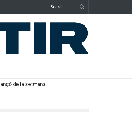
u: guardar una vida en nou cançons i reescriure el pop
mocional
Cançó de la setmana