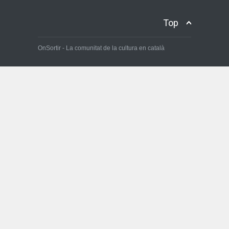
El Priorat, una escapada de
cap de setmana ideal
Top
On Sortir
3 de maig de 2025
OnSortir - La comunitat de la cultura en català