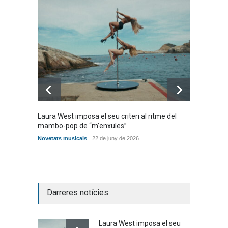
Laura West imposa el seu criteri al ritme del
Poggiol
mambo-pop de “m’enxules”
‘ENTR
Novetats musicals
22 de juny de 2026
Novetat
Darreres notícies
Laura West imposa el seu