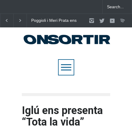
Poggioli i Meri Prata ens
Joana Dark i Abril
eleven al cel amb ‘ENTRE
transformen els ‘Cants
NOSALTRES’
d’Estisorar’ en pop actual
Iglú ens presenta
“Tota la vida”