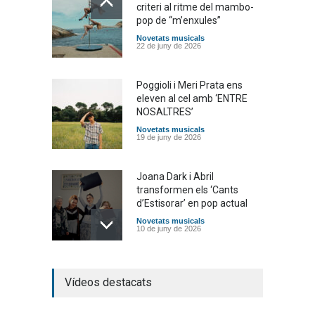
criteri al ritme del mambo-
pop de “m’enxules”
Novetats musicals
22 de juny de 2026
Poggioli i Meri Prata ens
eleven al cel amb ‘ENTRE
NOSALTRES’
Novetats musicals
19 de juny de 2026
Joana Dark i Abril
transformen els ‘Cants
d’Estisorar’ en pop actual
Novetats musicals
10 de juny de 2026
Bèrnia i El Diluvi s’avancen a
Vídeos destacats
la calor amb l’himne
definitiu, “L’ESTIU”
Novetats musicals