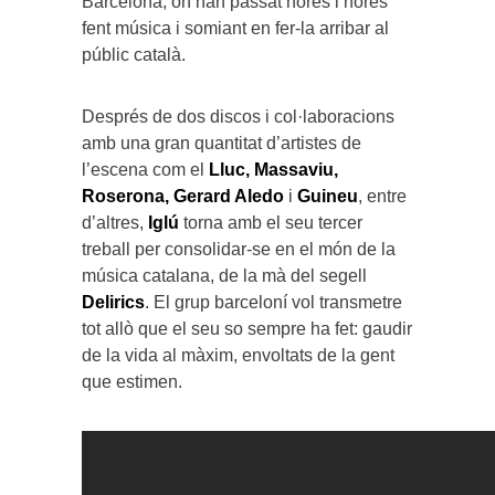
Barcelona, on han passat hores i hores
fent música i somiant en fer-la arribar al
públic català.
Després de dos discos i col·laboracions
amb una gran quantitat d’artistes de
l’escena com el
Lluc, Massaviu,
Roserona, Gerard Aledo
i
Guineu
, entre
d’altres,
Iglú
torna amb el seu tercer
treball per consolidar-se en el món de la
música catalana, de la mà del segell
Delirics
. El grup barceloní vol transmetre
tot allò que el seu so sempre ha fet: gaudir
de la vida al màxim, envoltats de la gent
que estimen.