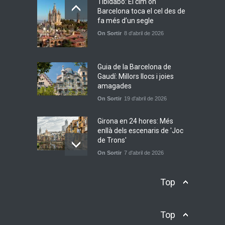
Tibidabo: El cim on
Barcelona toca el cel des de
Júlia Pascual i la bellesa
fa més d’un segle
d’allò quotidià a “Tots Els
On Sortir
8 d'abril de 2026
Camins”
Novetats musicals
31 de maig de 2026
Guia de la Barcelona de
Gaudí: Millors llocs i joies
amagades
On Sortir
19 d'abril de 2026
Girona en 24 hores: Més
enllà dels escenaris de 'Joc
de Trons'
On Sortir
7 d'abril de 2026
Escapada a Cardona: Un
Top
viatge entre història, natura i
sal
On Sortir
26 d'abril de 2025
Top