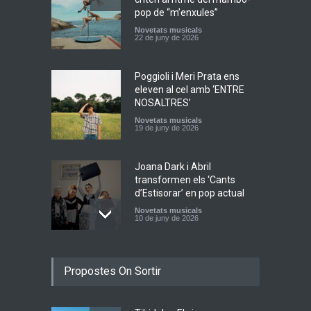
pop de “m’enxules”
Novetats musicals
22 de juny de 2026
Poggioli i Meri Prata ens
eleven al cel amb ‘ENTRE
NOSALTRES’
Novetats musicals
19 de juny de 2026
Joana Dark i Abril
transformen els ‘Cants
d’Estisorar’ en pop actual
Novetats musicals
10 de juny de 2026
Bèrnia i El Diluvi s’avancen a
Propostes On Sortir
la calor amb l’himne
definitiu, “L’ESTIU”
Novetats musicals
5 de juny de 2026