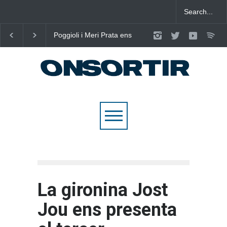
Joana Dark i Abril
Laura West imposa el
transformen els ‘Cants
criteri al ritme del ma
d’Estisorar’ en pop actual
pop de “m’enxules”
La gironina Jost
Jou ens presenta