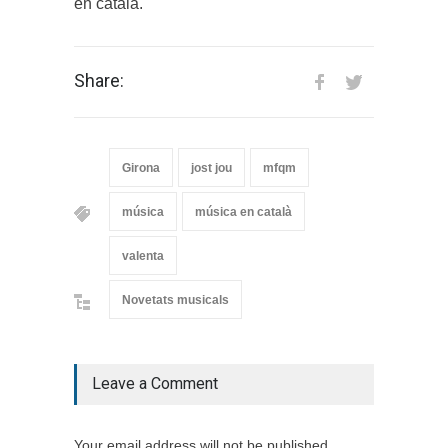
en català.
Share:
Girona
jost jou
mfqm
música
música en català
valenta
Novetats musicals
Leave a Comment
Your email address will not be published.