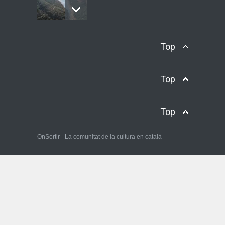
El Priorat, una escapada de
Top
cap de setmana ideal
On Sortir
3 de maig de 2025
Top
Escapada enoturística pel
Top
Penedès: vi, paisatge i
autenticitat
OnSortir - La comunitat de la cultura en català
On Sortir
15 de juliol de 2025