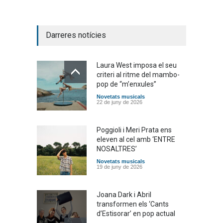
Darreres notícies
Laura West imposa el seu
criteri al ritme del mambo-
pop de “m’enxules”
Novetats musicals
22 de juny de 2026
Poggioli i Meri Prata ens
eleven al cel amb ‘ENTRE
NOSALTRES’
Novetats musicals
19 de juny de 2026
Joana Dark i Abril
transformen els ‘Cants
d’Estisorar’ en pop actual