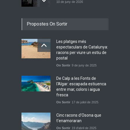
10 de juny de 2026
Bèrnia i El Diluvi s’avancen a
Propostes On Sortir
la calor amb l’himne
definitiu, “L’ESTIU”
Novetats musicals
5 de juny de 2026
Les platges més
espectaculars de Catalunya:
Júlia Pascual i la bellesa
racons per viure un estiu de
d’allò quotidià a “Tots Els
postal
Camins”
On Sortir
9 de juny de 2025
Novetats musicals
31 de maig de 2026
De Calp a les Fonts de
l'Algar: escapada estiuenca
entre mar, colors i aigua
fresca
On Sortir
17 de juliol de 2025
Cinc racons d'Osona que
t'enamoraran
On Sortir
19 d'abril de 2025