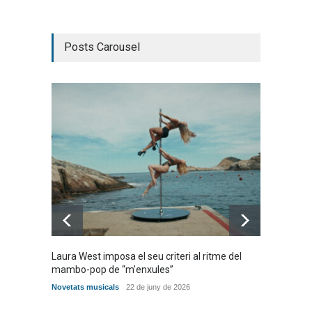
Posts Carousel
Laura West imposa el seu criteri al ritme del
Poggiol
mambo-pop de “m’enxules”
‘ENTR
Novetats musicals
22 de juny de 2026
Novetat