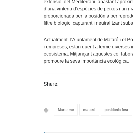
extensió, del Mediterrani, abastant aproxi
d’una vintena d’espècies de peixos i un g
proporcionada per la posidònia per reprod
filtre biològic, capturant i neutralitzant su
Actualment, l’Ajuntament de Mataró i el Por
i empreses, estan duent a terme diverses in
ecosistema. Mitjançant aquestes col·laborac
promoure la seva importància ecològica.
Share:
Maresme
mataró
posidònia fest