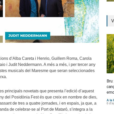
V
acions d’Alba Careta i Henrio, Guillem Roma, Carola
aio i Judit Neddermann. A més a més, i per tercer any
postes musicals del Maresme que seran seleccionades
rxa.
Bru:
canç
es principals novetats que presenta l’edició d’aquest
emo
ny del Posidònia Fest és que creix en nombre de dies,
A la 
assant de tres a quatre jornades, i en espais, ja que, a
6 d'a
anda de celebrar-se al Port de Mataró, s’integra a la