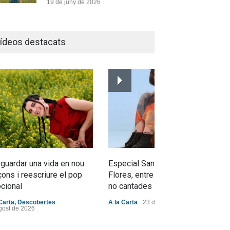
19 de juny de 2026
Joana Dark i Abril
transformen els ‘Cants
ídeos destacats
d’Estisorar’ en pop actual
Novetats musicals
10 de juny de 2026
Bèrnia i El Diluvi s’avancen a
la calor amb l’himne definitiu,
“L’ESTIU”
Novetats musicals
5 de juny de 2026
 guardar una vida en nou
Especial Sant Jordi: Mabel
ons i reescriure el pop
Flores, entre dracs i veritats
cional
no cantades
Carta
,
Descobertes
A la Carta
23 d'abril de 2026
gost de 2026