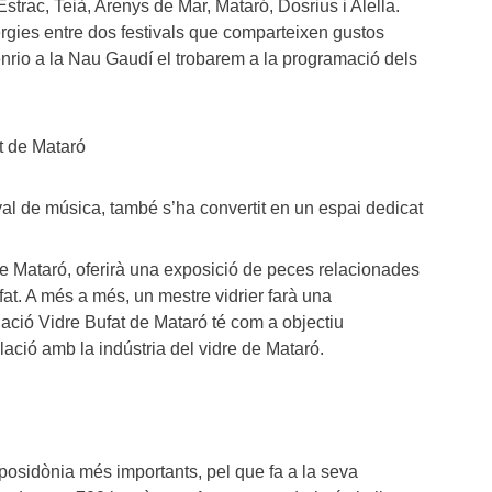
Estrac, Teià, Arenys de Mar, Mataró, Dosrius i Alella.
ergies entre dos festivals que comparteixen gustos
Henrio a la Nau Gaudí el trobarem a la programació dels
t de Mataró
val de música, també s’ha convertit en un espai dedicat
 de Mataró, oferirà una exposició de peces relacionades
fat. A més a més, un mestre vidrier farà una
ació Vidre Bufat de Mataró té com a objectiu
elació amb la indústria del vidre de Mataró.
posidònia més importants, pel que fa a la seva