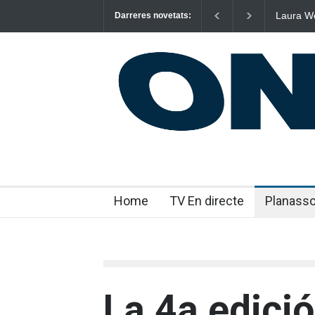
Laura West im
Darreres novetats:
“m’enxules”
Home
TV En directe
Planass
La 4a edició