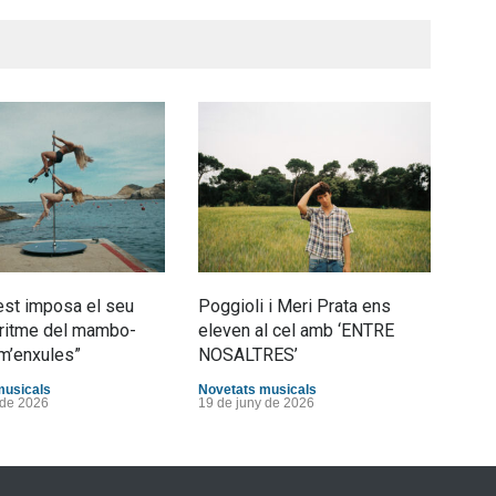
st imposa el seu
Poggioli i Meri Prata ens
Joan
al ritme del mambo-
eleven al cel amb ‘ENTRE
tran
m’enxules”
NOSALTRES’
d’Es
musicals
Novetats musicals
Nove
 de 2026
19 de juny de 2026
10 d