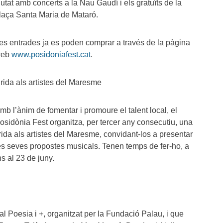
iutat amb concerts a la Nau Gaudí i els gratuïts de la
laça Santa Maria de Mataró.
es entrades ja es poden comprar a través de la pàgina
web
www.posidoniafest.cat
.
rida als artistes del Maresme
mb l’ànim de fomentar i promoure el talent local, el
osidònia Fest organitza, per tercer any consecutiu, una
rida als artistes del Maresme, convidant-los a presentar
es seves propostes musicals. Tenen temps de fer-ho, a
ins al 23 de juny.
l Poesia i +, organitzat per la Fundació Palau, i que