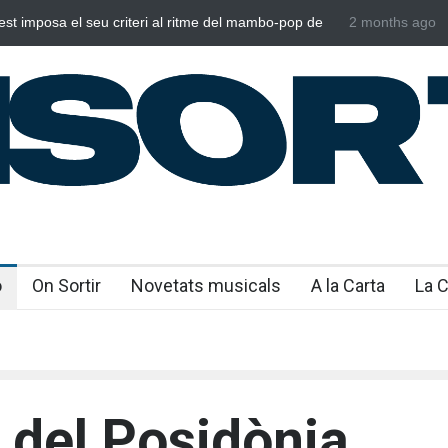
posa el seu criteri al ritme del mambo-pop de
Poggioli i Meri Pr
2 months ago
NOSALTRES’
o
On Sortir
Novetats musicals
A la Carta
La 
 del Posidònia