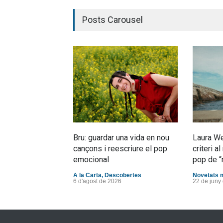
Posts Carousel
Bru: guardar una vida en nou
Laura We
cançons i reescriure el pop
criteri 
emocional
pop de “
A la Carta
,
Descobertes
Novetats 
6 d'agost de 2026
22 de juny