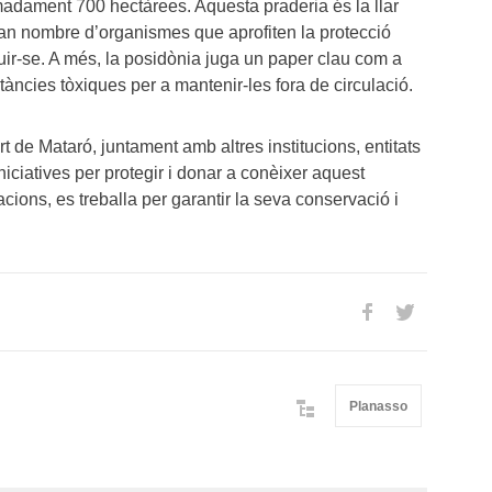
madament 700 hectàrees. Aquesta praderia és la llar
ran nombre d’organismes que aprofiten la protecció
uir-se. A més, la posidònia juga un paper clau com a
bstàncies tòxiques per a mantenir-les fora de circulació.
t de Mataró, juntament amb altres institucions, entitats
iciatives per protegir i donar a conèixer aquest
ions, es treballa per garantir la seva conservació i
Planasso