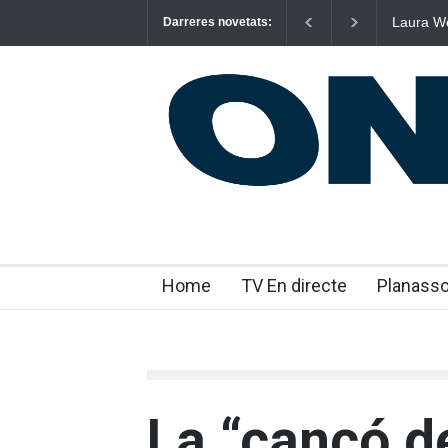
Laura We
Darreres novetats:
“m’enxul
Home
TV En directe
Planass
La “cançó d