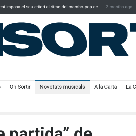
st imposa el seu criteri al ritme del mambo-pop de
2 months ago
Poggioli i Me
es”
NOSALTRES
o
On Sortir
Novetats musicals
A la Carta
La 
e partida” de