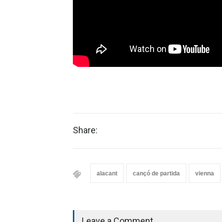
Share:
alacant
cançó de partida
vienna
Leave a Comment