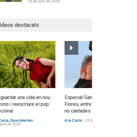
19 de juny de 2026
Joana Dark i Abril
transformen els ‘Cants
ídeos destacats
d’Estisorar’ en pop actual
Novetats musicals
10 de juny de 2026
Bèrnia i El Diluvi s’avancen a
la calor amb l’himne definitiu,
“L’ESTIU”
Novetats musicals
5 de juny de 2026
 guardar una vida en nou
Especial Sant Jordi: Mabel
ons i reescriure el pop
Flores, entre dracs i veritats
cional
no cantades
Carta
,
Descobertes
A la Carta
23 d'abril de 2026
gost de 2026