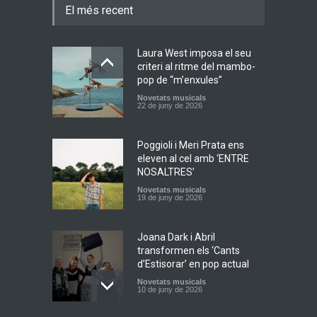
El més recent
Laura West imposa el seu
criteri al ritme del mambo-
pop de “m’enxules”
Novetats musicals
22 de juny de 2026
Poggioli i Meri Prata ens
eleven al cel amb ‘ENTRE
NOSALTRES’
Novetats musicals
19 de juny de 2026
Joana Dark i Abril
transformen els ‘Cants
d’Estisorar’ en pop actual
Novetats musicals
10 de juny de 2026