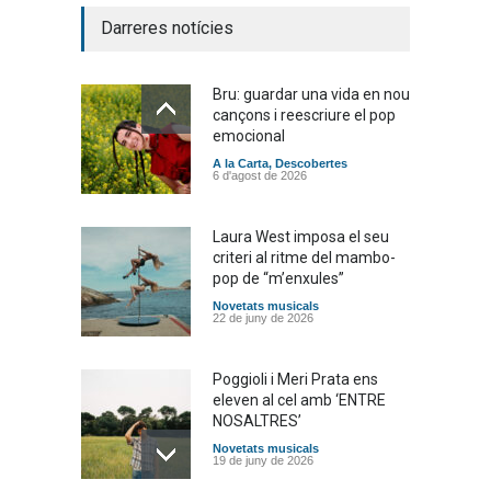
Darreres notícies
Bru: guardar una vida en nou
cançons i reescriure el pop
emocional
A la Carta
,
Descobertes
6 d'agost de 2026
Laura West imposa el seu
criteri al ritme del mambo-
pop de “m’enxules”
Novetats musicals
22 de juny de 2026
Poggioli i Meri Prata ens
eleven al cel amb ‘ENTRE
NOSALTRES’
Novetats musicals
19 de juny de 2026