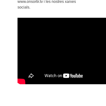
www.onsortir.tv i les nostres xarxes
socials.