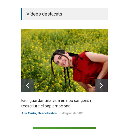
Joana Dark i Abril
Vídeos destacats
transformen els ‘Cants
d’Estisorar’ en pop actual
Novetats musicals
10 de juny de 2026
Bèrnia i El Diluvi s’avancen a
la calor amb l’himne
definitiu, “L’ESTIU”
Novetats musicals
5 de juny de 2026
Bru: guardar una vida en nou cançons i
Especia
reescriure el pop emocional
verita
A la Carta
,
Descobertes
6 d'agost de 2026
A la Car