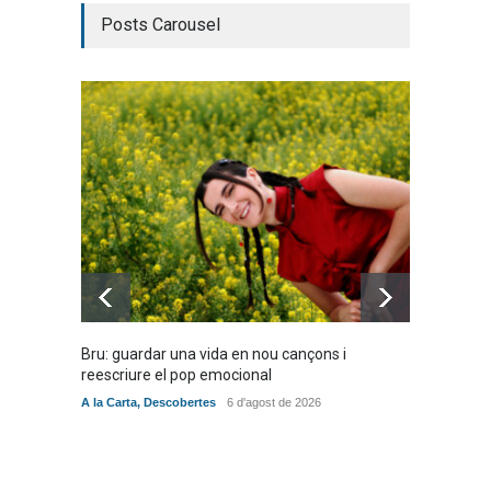
Posts Carousel
Bru: guardar una vida en nou cançons i
Laura W
reescriure el pop emocional
mambo-
A la Carta
,
Descobertes
6 d'agost de 2026
Novetat