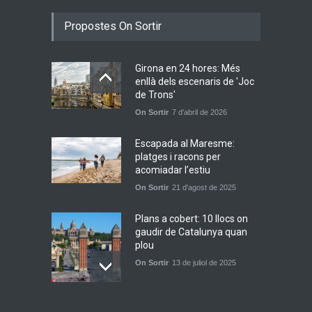
Bèrnia i El Diluvi s’avancen a
Propostes On Sortir
la calor amb l’himne
definitiu, “L’ESTIU”
Novetats musicals
5 de juny de 2026
Girona en 24 hores: Més
enllà dels escenaris de 'Joc
Bru: guardar una vida en nou
de Trons'
cançons i reescriure el pop
On Sortir
7 d'abril de 2026
emocional
A la Carta
,
Descobertes
Escapada al Maresme:
6 d'agost de 2026
platges i racons per
acomiadar l’estiu
On Sortir
21 d'agost de 2025
Plans a cobert: 10 llocs on
gaudir de Catalunya quan
plou
On Sortir
13 de juliol de 2025
Vielha: natura, cultura i