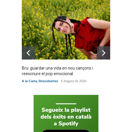
Bèrnia i El Diluvi s’avancen a
la calor amb l’himne
definitiu, “L’ESTIU”
Novetats musicals
5 de juny de 2026
Bru: guardar una vida en nou cançons i
Especia
reescriure el pop emocional
verita
A la Carta
,
Descobertes
6 d'agost de 2026
A la Car