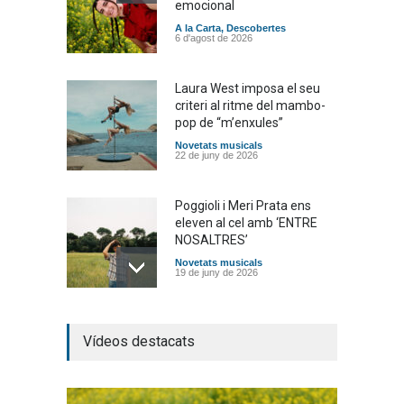
emocional
A la Carta
,
Descobertes
6 d'agost de 2026
Laura West imposa el seu
criteri al ritme del mambo-
pop de “m’enxules”
Novetats musicals
22 de juny de 2026
Poggioli i Meri Prata ens
eleven al cel amb ‘ENTRE
NOSALTRES’
Novetats musicals
19 de juny de 2026
Joana Dark i Abril
Vídeos destacats
transformen els ‘Cants
d’Estisorar’ en pop actual
Novetats musicals
10 de juny de 2026