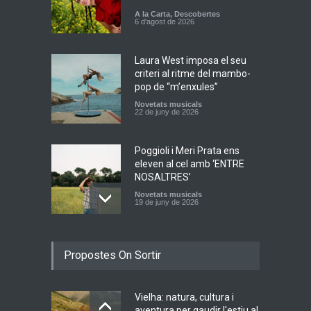
A la Carta
,
Descobertes
6 d'agost de 2026
Laura West imposa el seu
criteri al ritme del mambo-
pop de “m’enxules”
Novetats musicals
22 de juny de 2026
Poggioli i Meri Prata ens
eleven al cel amb ‘ENTRE
NOSALTRES’
Novetats musicals
19 de juny de 2026
Joana Dark i Abril
Propostes On Sortir
transformen els ‘Cants
d’Estisorar’ en pop actual
Novetats musicals
10 de juny de 2026
Vielha: natura, cultura i
aventura per gaudir l'estiu al