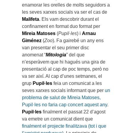
enamorar les orelles de molts seguidors a
les seves xarxes socials va ser el cas de
Malifeta
. Els vam descobrir durant el
confinament en format duo format per
Mireia Matoses
(
Pupil·les
) i
Arnau
Giménez
(
Zoo
). Fa gairebé un any ens
van presentar el seu primer disc
anomenat “
Mitologia
” del que
n’esperàvem que hi hagués una gira de
presentació al cap de poc temps, però no
va ser així. Al cap d’unes setmanes, el
grup
Pupil·les
feia un comunicat a les
seves xarxes socials informant que per
un
problema de salut de Mireia Matoses,
Pupil·les no faria cap concert aquest any
.
Pupil·les
finalment el passat 22 d’agost
va emetre un comunicat dient que
finalment el projecte finalitzava (tot i que