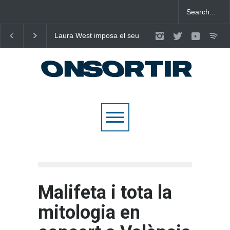
Laura West imposa el seu
Poggioli i Meri Prata ens
criteri al ritme del mambo-
eleven al cel amb ‘ENTRE
pop de “m’enxules”
NOSALTRES’
Malifeta i tota la
mitologia en