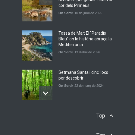
cor dels Pirineus
Bèrnia i El Diluvi s’avancen a
On Sortir
10 de juliol de 2025
la calor amb l’himne
definitiu, “L’ESTIU”
Novetats musicals
5 de juny de 2026
Tossa de Mar: El "Paradís
Blau" on la història abraça la
Mediterrània
On Sortir
13 d'abril de 2026
Setmana Santa i cinc llocs
per descobrir
On Sortir
22 de març de 2024
El Museu del Ferrocarril de
Top
Catalunya a Vilanova: Un
viatge en el temps a cop de
vapor i ferro