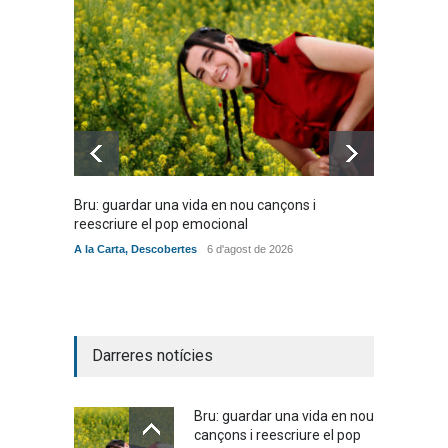
Bru: guardar una vida en nou cançons i
Laura W
reescriure el pop emocional
mambo-
A la Carta
,
Descobertes
6 d'agost de 2026
Novetat
Darreres notícies
Bru: guardar una vida en nou
cançons i reescriure el pop