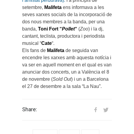
l’amistat perdurava).
I a principis de
setembre,
Malifeta
ens informava a les
seves xarxes socials de la incorporació de
dos nous membres a la banda, per una
banda,
Toni Fort “
Pollet
“
(
Zoo
) i la dj,
cantant, teclista, productora i periodista
musical “
Cate
“.
Els fans de
Malifeta
de seguida van
encendre les xarxes amb aquesta notícia i
va ser en aquell moment en el qual es van
anunciar dos concerts, un a València el 8
de novembre (
Sold Out
) i un a Barcelona
el 27 de desembre a la sala “La Nau”.
Share: