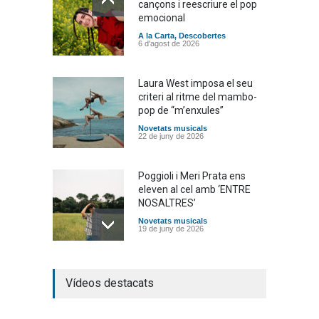
cançons i reescriure el pop
emocional
A la Carta
,
Descobertes
6 d'agost de 2026
Laura West imposa el seu
criteri al ritme del mambo-
pop de “m’enxules”
Novetats musicals
22 de juny de 2026
Poggioli i Meri Prata ens
eleven al cel amb ‘ENTRE
NOSALTRES’
Novetats musicals
19 de juny de 2026
Joana Dark i Abril
Vídeos destacats
transformen els ‘Cants
d’Estisorar’ en pop actual
Novetats musicals