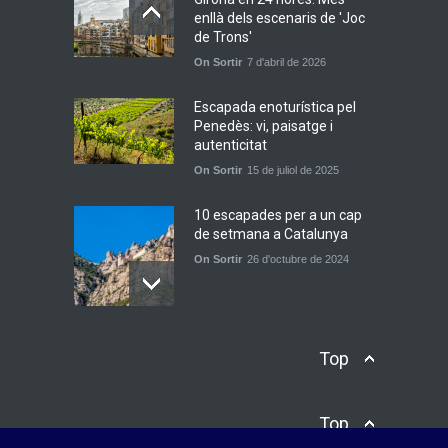
enllà dels escenaris de 'Joc
de Trons'
Bèrnia i El Diluvi s’avancen a
On Sortir
7 d'abril de 2026
la calor amb l’himne
definitiu, “L’ESTIU”
Escapada enoturística pel
Novetats musicals
5 de juny de 2026
Penedès: vi, paisatge i
autenticitat
On Sortir
15 de juliol de 2025
10 escapades per a un cap
de setmana a Catalunya
On Sortir
26 d'octubre de 2024
Tibidabo: El cim on
Top
Barcelona toca el cel des de
fa més d’un segle
On Sortir
8 d'abril de 2026
Top