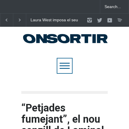
Laura West imposa el seu
Poggioli i Meri Prata ens
criteri al ritme del mambo-
eleven al cel amb ‘ENTRE
pop de “m’enxules”
NOSALTRES’
“Petjades
fumejant”, el nou