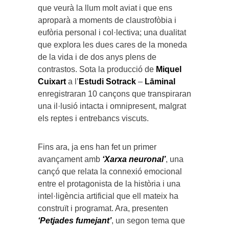
que veurà la llum molt aviat i que ens
aproparà a moments de claustrofòbia i
eufòria personal i col·lectiva; una dualitat
que explora les dues cares de la moneda
de la vida i de dos anys plens de
contrastos. Sota la producció de
Miquel
Cuixart
a l’
Estudi Sotrack
–
Lāminal
enregistraran 10 cançons que transpiraran
una il·lusió intacta i omnipresent, malgrat
els reptes i entrebancs viscuts.
Fins ara, ja ens han fet un primer
avançament amb
‘Xarxa neuronal’
, una
cançó que relata la connexió emocional
entre el protagonista de la història i una
intel·ligència artificial que ell mateix ha
construït i programat. Ara, presenten
‘Petjades fumejant’
, un segon tema que