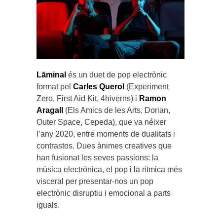
Lāminal
és un duet de pop electrònic
format pel
Carles Querol
(Experiment
Zero, First Aid Kit, 4hiverns) i
Ramon
Aragall
(Els Amics de les Arts, Dorian,
Outer Space, Cepeda), que va néixer
l’any 2020, entre moments de dualitats i
contrastos. Dues ànimes creatives que
han fusionat les seves passions: la
música electrònica, el pop i la rítmica més
visceral per presentar-nos un pop
electrònic disruptiu i emocional a parts
iguals.