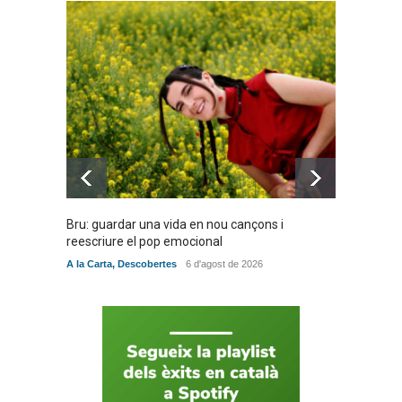
10 de juny de 2026
Bèrnia i El Diluvi s’avancen a
la calor amb l’himne
definitiu, “L’ESTIU”
Novetats musicals
5 de juny de 2026
Bru: guardar una vida en nou cançons i
Especia
reescriure el pop emocional
verita
A la Carta
,
Descobertes
6 d'agost de 2026
A la Car