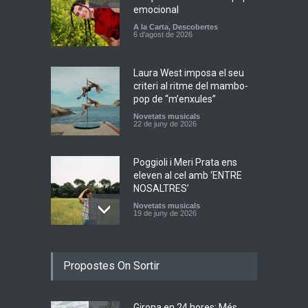
emocional
A la Carta
,
Descobertes
6 d'agost de 2026
Laura West imposa el seu
criteri al ritme del mambo-
pop de “m’enxules”
Novetats musicals
22 de juny de 2026
Poggioli i Meri Prata ens
eleven al cel amb ‘ENTRE
NOSALTRES’
Novetats musicals
19 de juny de 2026
Joana Dark i Abril
Propostes On Sortir
transformen els ‘Cants
d’Estisorar’ en pop actual
Novetats musicals
10 de juny de 2026
Girona en 24 hores: Més