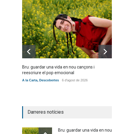
Bru: guardar una vida en nou cançons i
Laura W
reescriure el pop emocional
mambo-
A la Carta
,
Descobertes
6 d'agost de 2026
Novetat
Darreres notícies
Bru: guardar una vida en nou