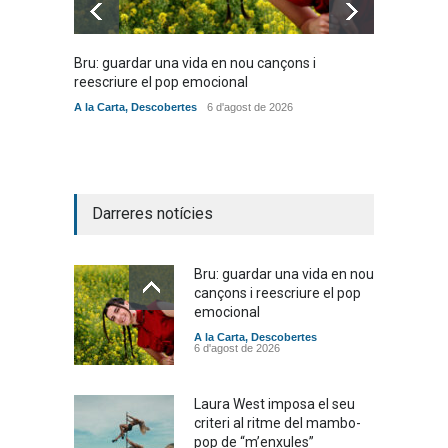
Bru: guardar una vida en nou cançons i
Laura W
reescriure el pop emocional
mambo-
A la Carta
,
Descobertes
6 d'agost de 2026
Novetat
Darreres notícies
Bru: guardar una vida en nou
cançons i reescriure el pop
emocional
A la Carta
,
Descobertes
6 d'agost de 2026
Laura West imposa el seu
criteri al ritme del mambo-
pop de “m’enxules”