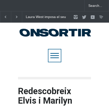
Laura West imposa el seu
Poggioli i Meri Prata en
criteri al ritme del mambo-
eleven al cel amb ‘EN
pop de “m’enxules”
NOSALTRES’
Redescobreix
Elvis i Marilyn