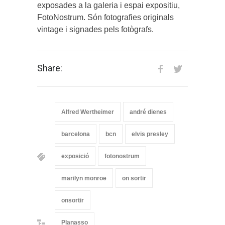
exposades a la galeria i espai expositiu,
FotoNostrum. Són fotografies originals
vintage i signades pels fotògrafs.
Share:
Alfred Wertheimer
andré dienes
barcelona
bcn
elvis presley
exposició
fotonostrum
marilyn monroe
on sortir
onsortir
Planasso