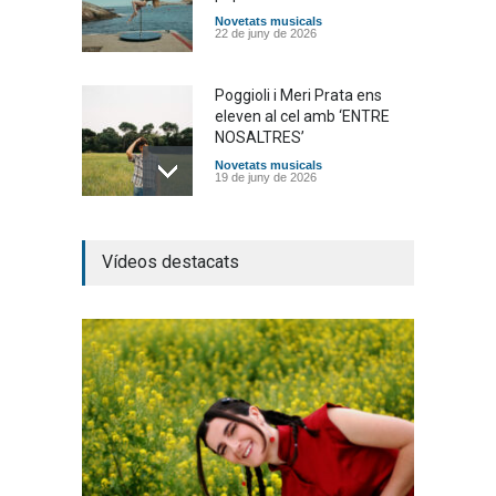
Novetats musicals
22 de juny de 2026
Poggioli i Meri Prata ens
eleven al cel amb ‘ENTRE
NOSALTRES’
Novetats musicals
19 de juny de 2026
Joana Dark i Abril
Vídeos destacats
transformen els ‘Cants
d’Estisorar’ en pop actual
Novetats musicals
10 de juny de 2026
Bèrnia i El Diluvi s’avancen a
la calor amb l’himne
definitiu, “L’ESTIU”
Novetats musicals
5 de juny de 2026