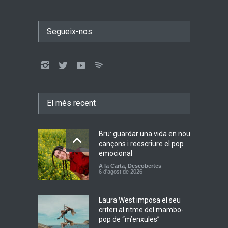
Segueix-nos:
El més recent
Bru: guardar una vida en nou
cançons i reescriure el pop
emocional
A la Carta
,
Descobertes
6 d'agost de 2026
Laura West imposa el seu
criteri al ritme del mambo-
pop de “m’enxules”