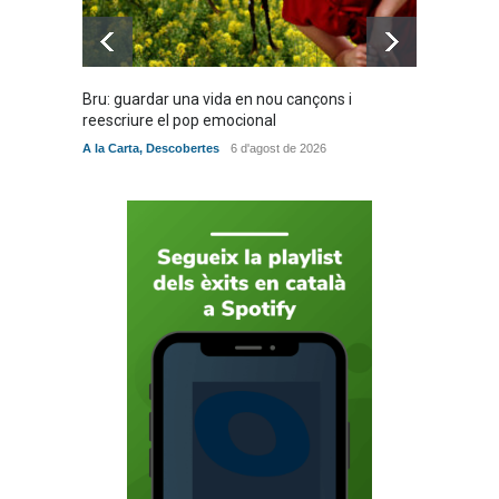
Bru: guardar una vida en nou cançons i
Especia
reescriure el pop emocional
verita
A la Carta
,
Descobertes
6 d'agost de 2026
A la Car