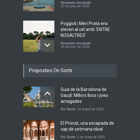
Novetats musicals
22 de juny de 2026
Poggioli i Meri Prata ens
eleven al cel amb ‘ENTRE
NOSALTRES’
Novetats musicals
19 de juny de 2026
Joana Dark i Abril
Propostes On Sortir
transformen els ‘Cants
d’Estisorar’ en pop actual
Novetats musicals
10 de juny de 2026
Guia de la Barcelona de
Gaudí: Millors llocs i joies
amagades
Bèrnia i El Diluvi s’avancen a
On Sortir
19 d'abril de 2026
la calor amb l’himne
definitiu, “L’ESTIU”
El Priorat, una escapada de
Novetats musicals
5 de juny de 2026
cap de setmana ideal
On Sortir
3 de maig de 2025