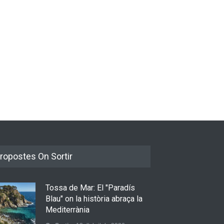
Bèrnia i El Diluvi s’avancen a
a Dark i Abril
la calor amb l’himne definitiu,
sformen els ‘Cants
“L’ESTIU”
tisorar’ en pop actual
Novetats musicals
5 de juny de 2026
tats musicals
e juny de 2026
ropostes On Sortir
Tossa de Mar: El "Paradís
Blau" on la història abraça la
Mediterrània