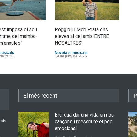
st imposa el seu
Poggioli i Meri Prata ens
Joan
al ritme del mambo-
eleven al cel amb ‘ENTRE
tran
m’enxules”
NOSALTRES’
d’Es
musicals
Novetats musicals
Nove
 de 2026
19 de juny de 2026
10 d
El més recent
P
Bru: guardar una vida en nou
rals
cançons i reescriure el pop
emocional
a