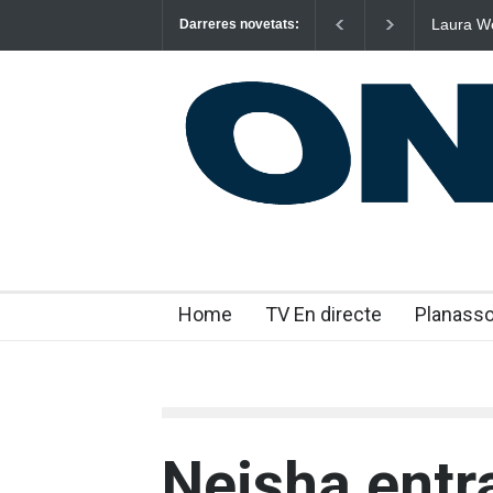
Laura West 
Darreres novetats:
“m’enxules
Home
TV En directe
Planass
Neisha entr