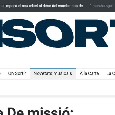
imposa el seu criteri al ritme del mambo-pop de
Poggioli i Meri
2 months ago
”
NOSALTRES’
o
On Sortir
Novetats musicals
A la Carta
La 
a De missió: