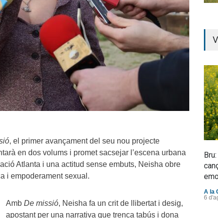
V
sió
, el primer avançament del seu nou projecte
ntarà en dos volums i promet sacsejar l’escena urbana
Bru:
ació Atlanta i una actitud sense embuts, Neisha obre
canç
ica i empoderament sexual.
emo
A la 
6 d'a
Amb
De missió
, Neisha fa un crit de llibertat i desig,
apostant per una narrativa que trenca tabús i dona