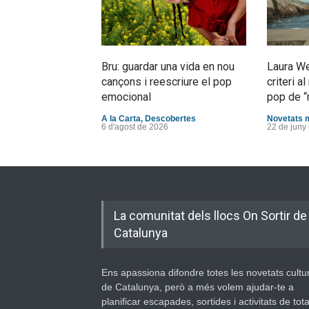
Bru: guardar una vida en nou
Laura We
cançons i reescriure el pop
criteri 
emocional
pop de “
A la Carta
,
Descobertes
Novetats 
6 d'agost de 2026
22 de juny
La comunitat dels llocs On Sortir de
Catalunya
Ens apassiona difondre totes les novetats cultu
de Catalunya, però a més volem ajudar-te a
planificar escapades, sortides i activitats de tot