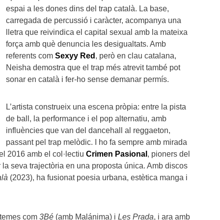
espai a les dones dins del trap català. La base,
carregada de percussió i caràcter, acompanya una
lletra que reivindica el capital sexual amb la mateixa
força amb què denuncia les desigualtats. Amb
referents com
Sexyy Red
, però en clau catalana,
Neisha demostra que el trap més atrevit també pot
sonar en català i fer-ho sense demanar permís.
L’artista construeix una escena pròpia: entre la pista
de ball, la performance i el pop alternatiu, amb
influències que van del dancehall al reggaeton,
passant pel trap melòdic. I ho fa sempre amb mirada
el 2016 amb el col·lectiu
Crimen Pasional
, pioners del
r la seva trajectòria en una proposta única. Amb discos
alà
(2023), ha fusionat poesia urbana, estètica manga i
b temes com
3Bé
(amb Malánima) i
Les Prada
, i ara amb