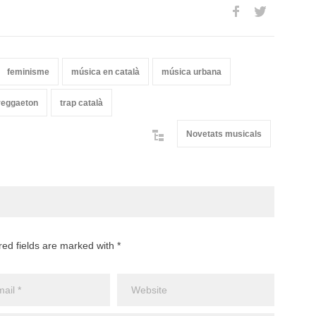
feminisme
música en català
música urbana
reggaeton
trap català
Novetats musicals
red fields are marked with *