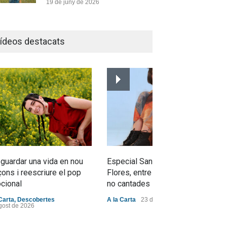
19 de juny de 2026
Joana Dark i Abril
transformen els ‘Cants
ídeos destacats
d’Estisorar’ en pop actual
Novetats musicals
10 de juny de 2026
Bèrnia i El Diluvi s’avancen a
la calor amb l’himne definitiu,
“L’ESTIU”
Novetats musicals
5 de juny de 2026
 guardar una vida en nou
Especial Sant Jordi: Mabel
ons i reescriure el pop
Flores, entre dracs i veritats
cional
no cantades
Carta
,
Descobertes
A la Carta
23 d'abril de 2026
gost de 2026