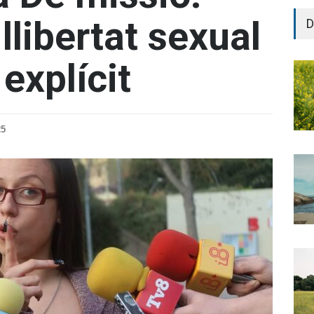
 llibertat sexual
D
explícit
25