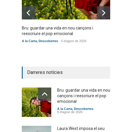
Bru: guardar una vida en nou cançons i
Laura W
reescriure el pop emocional
mambo-
A la Carta
,
Descobertes
6 d'agost de 2026
Novetat
Darreres notícies
Bru: guardar una vida en nou
cançons i reescriure el pop
emocional
A la Carta
,
Descobertes
6 d'agost de 2026
Laura West imposa el seu