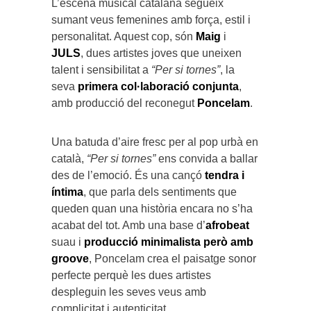
L’escena musical catalana segueix
sumant veus femenines amb força, estil i
personalitat. Aquest cop, són
Maig
i
JULS
, dues artistes joves que uneixen
talent i sensibilitat a
“Per si tornes”
, la
seva
primera col·laboració conjunta
,
amb producció del reconegut
Poncelam
.
Una batuda d’aire fresc per al pop urbà en
català,
“Per si tornes”
ens convida a ballar
des de l’emoció. És una cançó
tendra i
íntima
, que parla dels sentiments que
queden quan una història encara no s’ha
acabat del tot. Amb una base d’
afrobeat
suau i
producció minimalista però amb
groove
, Poncelam crea el paisatge sonor
perfecte perquè les dues artistes
despleguin les seves veus amb
complicitat i autenticitat.