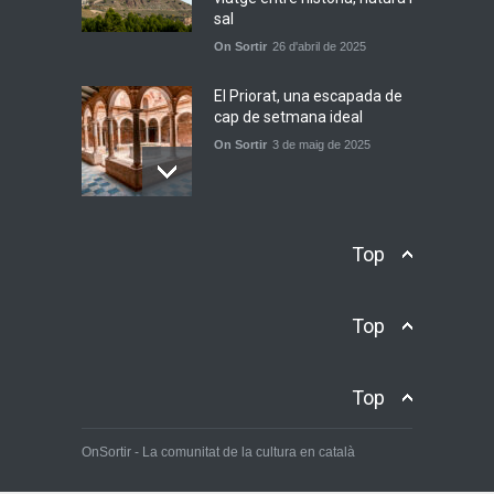
sal
On Sortir
26 d'abril de 2025
El Priorat, una escapada de
cap de setmana ideal
On Sortir
3 de maig de 2025
De Calp a les Fonts de
Top
l'Algar: escapada estiuenca
entre mar, colors i aigua
fresca
Top
On Sortir
17 de juliol de 2025
10 escapades per a un cap
Top
de setmana a Catalunya
On Sortir
26 d'octubre de 2024
OnSortir - La comunitat de la cultura en català