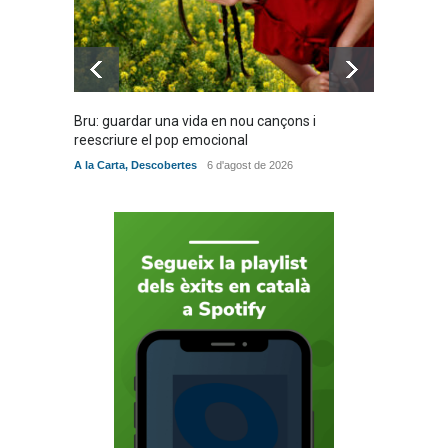
5 de juny de 2026
Bru: guardar una vida en nou cançons i
Especia
reescriure el pop emocional
verita
A la Carta
,
Descobertes
6 d'agost de 2026
A la Car