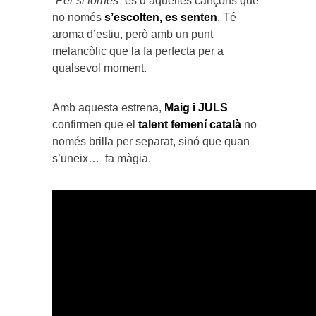
“Per si tornes”
és d’aquelles cançons que
no només
s’escolten, es senten
. Té
aroma d’estiu, però amb un punt
melancòlic que la fa perfecta per a
qualsevol moment.
Amb aquesta estrena,
Maig i JULS
confirmen que el
talent femení català
no
només brilla per separat, sinó que quan
s’uneix… fa màgia.