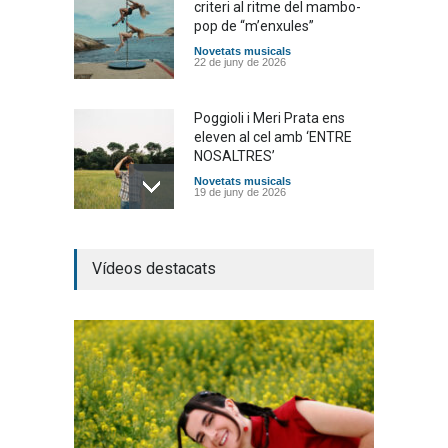
criteri al ritme del mambo-
pop de “m’enxules”
Novetats musicals
22 de juny de 2026
Poggioli i Meri Prata ens
eleven al cel amb ‘ENTRE
NOSALTRES’
Novetats musicals
19 de juny de 2026
Joana Dark i Abril
Vídeos destacats
transformen els ‘Cants
d’Estisorar’ en pop actual
Novetats musicals
10 de juny de 2026
Bèrnia i El Diluvi s’avancen a
la calor amb l’himne
definitiu, “L’ESTIU”
Novetats musicals