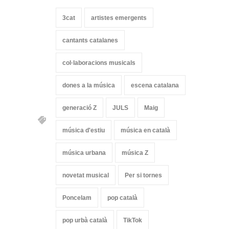
3cat
artistes emergents
cantants catalanes
col·laboracions musicals
dones a la música
escena catalana
generació Z
JULS
Maig
música d'estiu
música en català
música urbana
música Z
novetat musical
Per si tornes
Poncelam
pop català
pop urbà català
TikTok