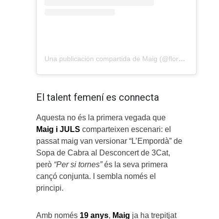
Una publicación compartida de Maig (@flordmaig)
El talent femení es connecta
Aquesta no és la primera vegada que
Maig i JULS
comparteixen escenari: el
passat maig van versionar “L’Empordà” de
Sopa de Cabra al Desconcert de 3Cat,
però
“Per si tornes”
és la seva primera
cançó conjunta. I sembla només el
principi.
Amb només
19 anys
,
Maig
ja ha trepitjat