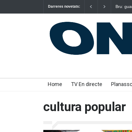
Bru: gua
Darreres novetats:
emocion
Home
TV En directe
Planass
cultura popular