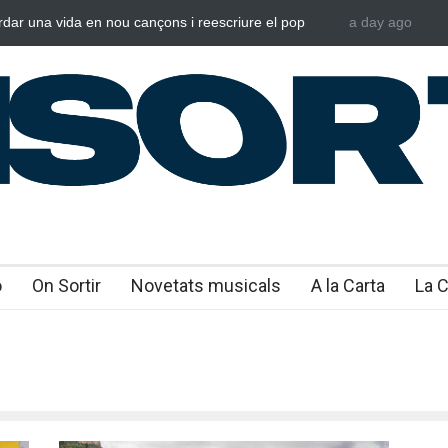
rdar una vida en nou cançons i reescriure el pop
a day ago
Laura West i
al
“m’enxules”
o
On Sortir
Novetats musicals
A la Carta
La 