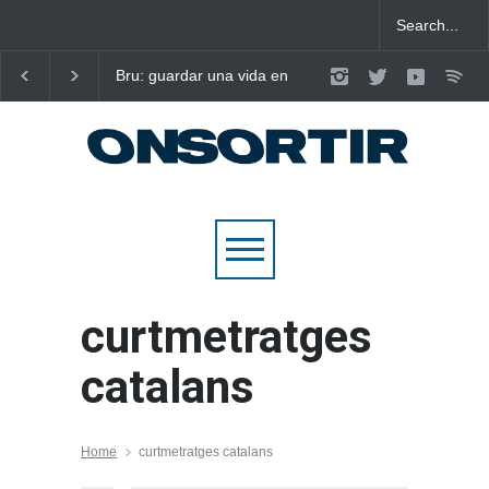
Bru: guardar una vida en
Laura West imposa el
nou cançons i reescriure el
criteri al ritme del ma
pop emocional
pop de “m’enxules”
curtmetratges
catalans
Home
curtmetratges catalans