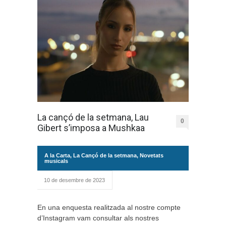
La cançó de la setmana, Lau
0
Gibert s’imposa a Mushkaa
A la Carta
,
La Cançó de la setmana
,
Novetats
musicals
10 de desembre de 2023
En una enquesta realitzada al nostre compte
d’Instagram vam consultar als nostres