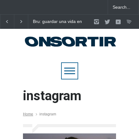
Bru: guardar una vida en
Laura West imposa el
nou cançons i reescriure el
criteri al ritme del ma
pop emocional
pop de “m’enxules”
instagram
Home
instagram