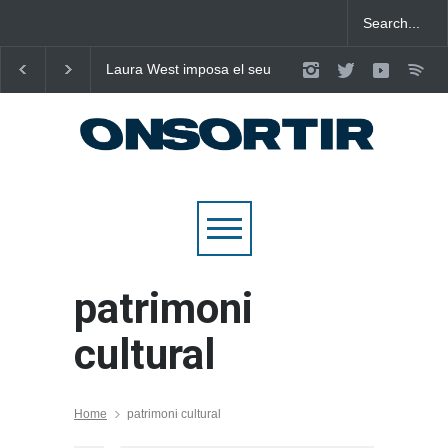
Laura West imposa el seu
Poggioli i Meri Prata e
criteri al ritme del mambo-
eleven al cel amb ‘E
pop de “m’enxules”
NOSALTRES’
patrimoni
cultural
Home
patrimoni cultural