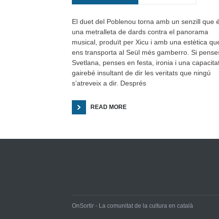
El duet del Poblenou torna amb un senzill que 
una metralleta de dards contra el panorama
musical, produït per Xicu i amb una estètica qu
ens transporta al Seül més gamberro. Si pense
Svetlana, penses en festa, ironia i una capacita
gairebé insultant de dir les veritats que ningú
s’atreveix a dir. Després
READ MORE
OnSortir - La comunitat de la cultura en català