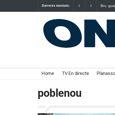
Bru: gua
Darreres novetats:
emocion
Home
TV En directe
Planass
poblenou