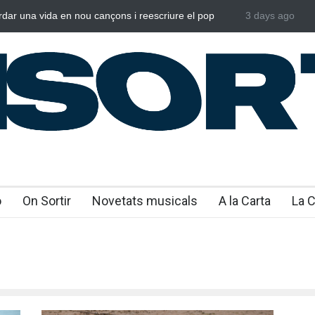
rdar una vida en nou cançons i reescriure el pop
3 days ago
Laura West i
al
“m’enxules”
o
On Sortir
Novetats musicals
A la Carta
La 