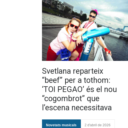
Svetlana reparteix
“beef” per a tothom:
‘TOI PEGAO’ és el nou
“cogombrot” que
l’escena necessitava
Novetats musicals
2 d'abril de 2026