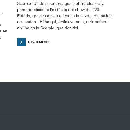
Scorpio. Un dels personatges inoblidables de la
primera edició de l’exitós talent show de TV3,
és
Eufòria, gràcies al seu talent i a la seva personalitat
arrasadora. Hi ha qui, definitivament, neix artista. I
e
així ho és la Scorpio, que des del
s en
t
READ MORE