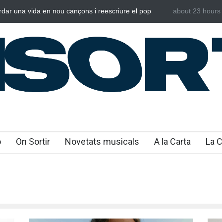
rdar una vida en nou cançons i reescriure el pop
about 23 hours
Laura West i
al
“m’enxules”
o
On Sortir
Novetats musicals
A la Carta
La 