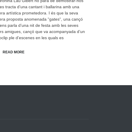
ironina Lau Gibert no para de demostrar-nos
es tracta d’una cantant i ballarina amb una
era artística prometedora. I és que la seva
era proposta anomenada “gates“, una cançó
ens parla d’una nit de festa amb les seves
ors amigues, cançó que va acompanyada d’un
oclip ple d’escenes en les quals es
READ MORE