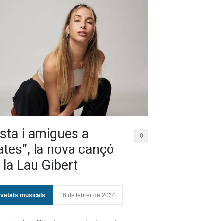
sta i amigues a
0
ates”, la nova cançó
 la Lau Gibert
vetats musicals
16 de febrer de 2024