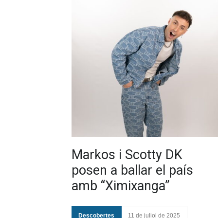
Markos i Scotty DK
posen a ballar el país
amb “Ximixanga”
Descobertes
11 de juliol de 2025