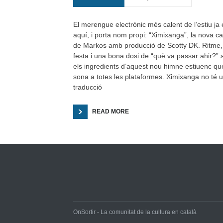
El merengue electrònic més calent de l’estiu ja 
aquí, i porta nom propi: “Ximixanga”, la nova c
de Markos amb producció de Scotty DK. Ritme,
festa i una bona dosi de “què va passar ahir?” 
els ingredients d’aquest nou himne estiuenc qu
sona a totes les plataformes. Ximixanga no té 
traducció
READ MORE
OnSortir - La comunitat de la cultura en català