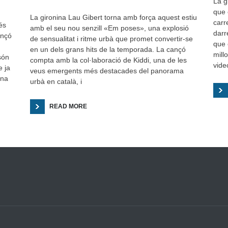
La g
que 
La gironina Lau Gibert torna amb força aquest estiu
carr
és
amb el seu nou senzill «Em poses», una explosió
darr
ançó
de sensualitat i ritme urbà que promet convertir-se
que 
en un dels grans hits de la temporada. La cançó
mill
són
compta amb la col·laboració de Kiddi, una de les
vide
e ja
veus emergents més destacades del panorama
una
urbà en català, i
READ MORE