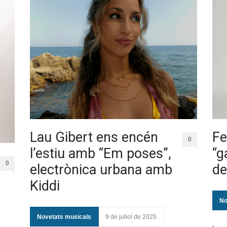
Lau Gibert ens encén
Fe
0
l’estiu amb “Em poses”,
“g
0
electrònica urbana amb
de
Kiddi
No
Novetats musicals
9 de juliol de 2025