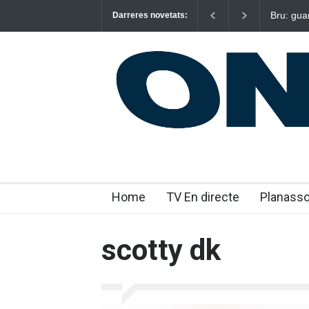
Bru: gua
Darreres novetats:
emocion
Home
TV En directe
Planass
scotty dk