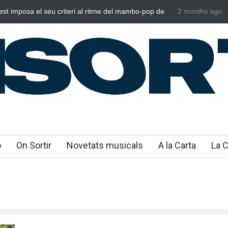
st imposa el seu criteri al ritme del mambo-pop de
2 months ago
Poggioli i Me
es”
NOSALTRES
o
On Sortir
Novetats musicals
A la Carta
La 