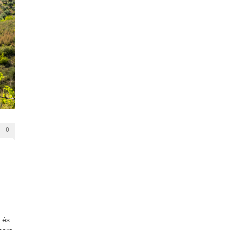
0
 és