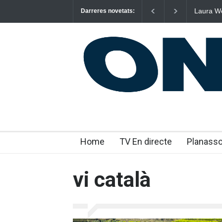
Laura We
Darreres novetats:
“m’enxul
Home
TV En directe
Planass
vi català