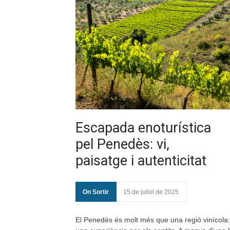
Escapada enoturística
pel Penedès: vi,
paisatge i autenticitat
On Sortir
15 de juliol de 2025
El Penedès és molt més que una regió vinícola: