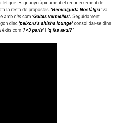
ha fet que es guanyi ràpidament el reconeixement del
tota la resta de propostes.
‘Benvolguda Nostàlgia’
va
dre amb
hits
com
‘Galtes vermelles’
. Seguidament,
egon disc
‘peixcru’s shisha lounge’
consolidar-se dins
a èxits com
‘i <3 paris’
i
‘q fas avui?’
.