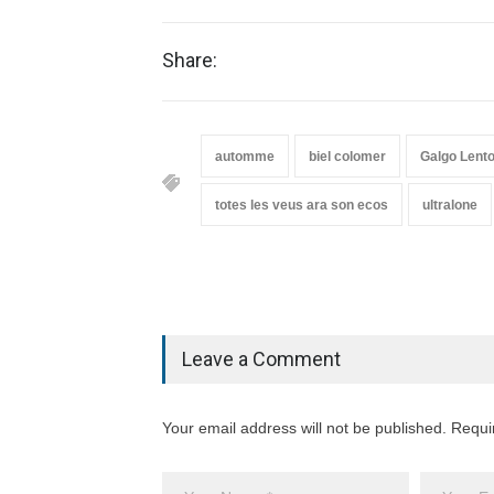
Share:
automme
biel colomer
Galgo Lent
totes les veus ara son ecos
ultralone
Leave a Comment
Your email address will not be published. Requi