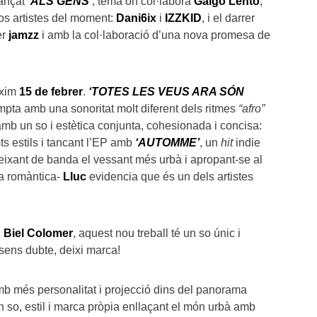
vançat
‘ALS GENS’
, tema on col·labora
Galgo Lento
,
dos artistes del moment:
Dani6ix
i
IZZKID
, i el darrer
er
jamzz
i amb la col·laboració d’una nova promesa de
òxim
15 de febrer
.
‘TOTES LES VEUS ARA SÓN
ompta amb una sonoritat molt diferent dels ritmes
“afro”
amb un so i estètica conjunta, cohesionada i concisa:
ts estils i tancant l’EP amb
‘AUTOMME’
, un
hit
indie
 -deixant de banda el vessant més urbà i apropant-se al
a romàntica-
Lluc
evidencia que és un dels artistes
i
Biel Colomer
, aquest nou treball té un so únic i
 sens dubte, deixi marca!
amb més personalitat i projecció dins del panorama
un so, estil i marca pròpia enllaçant el món urbà amb