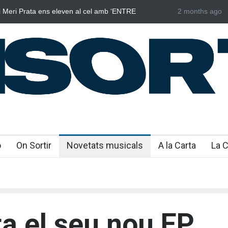
Dark i Abril transformen els ‘Cants d’Estisorar’ en pop
2 months ago
Laura West
“m’enxules
o
On Sortir
Novetats musicals
A la Carta
La 
ta el seu nou EP