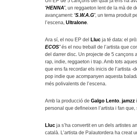
Un EP de 5 cançons del qual ja ens ha a
‘HENNA’
, un reggaeton lent de la mà de 
avançament:
‘S.W.A.G’
, un tema produït p
l’escena,
Ultralone
.
Ara sí, el nou EP del
Lluc
ja té data: el pr
ECOS’
és el nou treball de l’artista que c
del darrer disc. Un projecte de 5 cançons 
rap, indie, reggaeton i trap. Amb tots aques
que ens fa recordar els inicis de l’artista
pop indie que acompanyen aquesta balad
més polivalents de l’escena.
Amb la producció de
Galgo Lento
,
jamzz
personal que defineixen l’artista i fan que,
Lluc
ja s’ha convertit en un dels artistes 
català. L’artista de Palautordera ha creat 