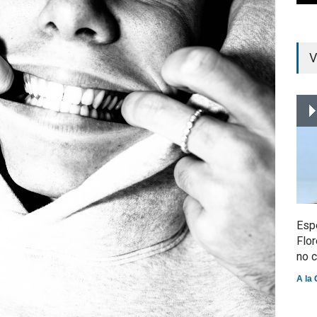
V
Espe
Flor
no 
A la 