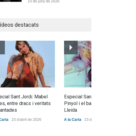
10 de juny de 2026
Bèrnia i El Diluvi s’avancen a
la calor amb l’himne definitiu,
ídeos destacats
“L’ESTIU”
Novetats musicals
5 de juny de 2026
Júlia Pascual i la bellesa
d’allò quotidià a “Tots Els
Camins”
Novetats musicals
31 de maig de 2026
cial Sant Jordi: Mabel
Especial Sant Jordi: L'Abril
es, entre dracs i veritats
Pinyol i el batec cultural de
cantades
Lleida
Carta
23 d'abril de 2026
A la Carta
23 d'abril de 2026