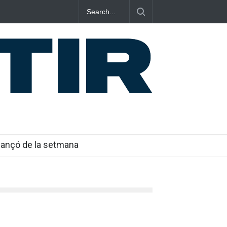
 imposa el seu criteri al ritme del mambo-pop de
”
Cançó de la setmana