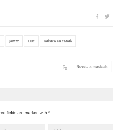
o
jamzz
Lluc
música en català
Novetats musicals
red fields are marked with *